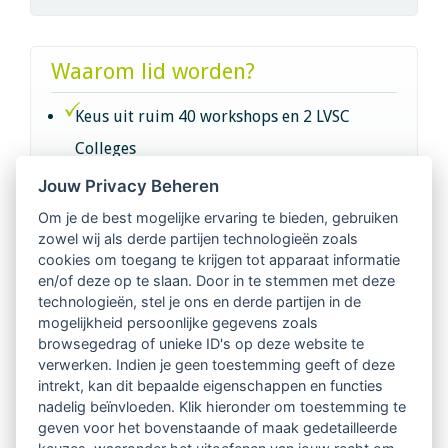
Waarom lid worden?
Keus uit ruim 40 workshops en 2 LVSC
Colleges
Jouw Privacy Beheren
Intervisie met geregistreerde vakgenoten
Om je de best mogelijke ervaring te bieden, gebruiken
zowel wij als derde partijen technologieën zoals
Netwerk van 2100 professionals in 14
cookies om toegang te krijgen tot apparaat informatie
regio's
en/of deze op te slaan. Door in te stemmen met deze
technologieën, stel je ons en derde partijen in de
mogelijkheid persoonlijke gegevens zoals
Vindbaar voor opdrachtgevers
browsegedrag of unieke ID's op deze website te
verwerken. Indien je geen toestemming geeft of deze
Tijdschrift voor
intrekt, kan dit bepaalde eigenschappen en functies
Begeleidingskunde & kennisbank
nadelig beïnvloeden. Klik hieronder om toestemming te
geven voor het bovenstaande of maak gedetailleerde