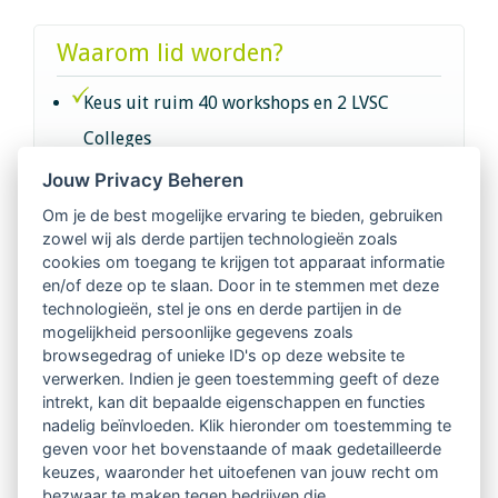
Waarom lid worden?
Keus uit ruim 40 workshops en 2 LVSC
Colleges
Jouw Privacy Beheren
Intervisie met geregistreerde vakgenoten
Om je de best mogelijke ervaring te bieden, gebruiken
zowel wij als derde partijen technologieën zoals
Netwerk van 2100 professionals in 14
cookies om toegang te krijgen tot apparaat informatie
regio's
en/of deze op te slaan. Door in te stemmen met deze
technologieën, stel je ons en derde partijen in de
mogelijkheid persoonlijke gegevens zoals
Vindbaar voor opdrachtgevers
browsegedrag of unieke ID's op deze website te
verwerken. Indien je geen toestemming geeft of deze
Tijdschrift voor
intrekt, kan dit bepaalde eigenschappen en functies
Begeleidingskunde & kennisbank
nadelig beïnvloeden. Klik hieronder om toestemming te
geven voor het bovenstaande of maak gedetailleerde
keuzes, waaronder het uitoefenen van jouw recht om
Beroepsregistratie (LVSC keurmerk)
bezwaar te maken tegen bedrijven die