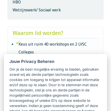
HBO
Welzijnswerk/ Sociaal werk
Waarom lid worden?
Keus uit ruim 40 workshops en 2 LVSC
Colleges
Jouw Privacy Beheren
Intervisie met geregistreerde vakgenoten
Om je de best mogelijke ervaring te bieden, gebruiken
zowel wij als derde partijen technologieën zoals
Netwerk van 2100 professionals in 14
cookies om toegang te krijgen tot apparaat informatie
regio's
en/of deze op te slaan. Door in te stemmen met deze
technologieën, stel je ons en derde partijen in de
mogelijkheid persoonlijke gegevens zoals
Vindbaar voor opdrachtgevers
browsegedrag of unieke ID's op deze website te
verwerken. Indien je geen toestemming geeft of deze
Tijdschrift voor
intrekt, kan dit bepaalde eigenschappen en functies