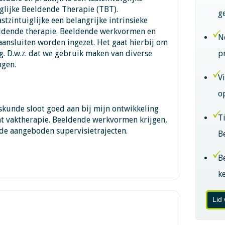
glijke Beeldende Therapie (TBT).
g
stzintuiglijke een belangrijke intrinsieke
eldende therapie. Beeldende werkvormen en
N
ansluiten worden ingezet. Het gaat hierbij om
g. D.w.z. dat we gebruik maken van diverse
p
gen.
V
o
skunde sloot goed aan bij mijn ontwikkeling
T
nt vaktherapie. Beeldende werkvormen krijgen,
 de aangeboden supervisietrajecten.
B
B
k
Lid