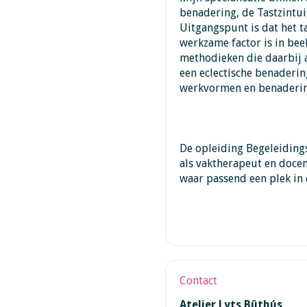
benadering, de Tastzintui
Uitgangspunt is dat het ta
werkzame factor is in be
methodieken die daarbij a
een eclectische benaderin
werkvormen en benaderin
De opleiding Begeleiding
als vaktherapeut en doce
waar passend een plek in
Contact
Atelier Lyts Bûthús