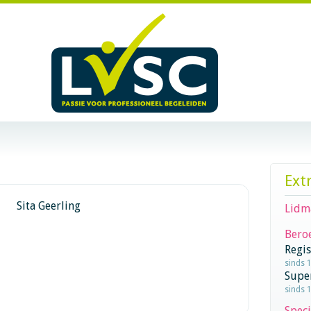
Ext
Sita Geerling
Lidm
Beroe
Regi
sinds 1
Supe
sinds 1
Speci