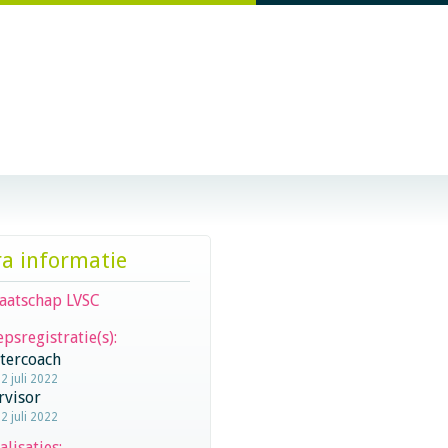
ra informatie
aatschap LVSC
psregistratie(s):
stercoach
2 juli 2022
rvisor
2 juli 2022
alisaties: