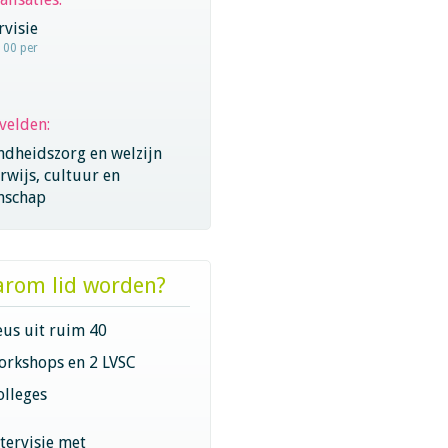
visie
100 per
velden:
ndheidszorg en welzijn
wijs, cultuur en
nschap
rom lid worden?
eus uit ruim 40
orkshops en 2 LVSC
olleges
ntervisie met