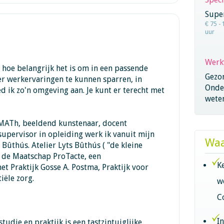
Super
€ 75 - 
uur
Werk
k hoe belangrijk het is om in een passende
Gezo
 werkervaringen te kunnen sparren, in
Onder
d ik zo'n omgeving aan. Je kunt er terecht met
wete
 MATh, beeldend kunstenaar, docent
upervisor in opleiding werk ik vanuit mijn
Waa
s Bûthús. Atelier Lyts Bûthús ( "de kleine
n de Maatschap ProTacte, een
K
 Praktijk Gosse A. Postma, Praktijk voor
iële zorg.
w
C
I
studie en praktijk is een tastzintuiglijke