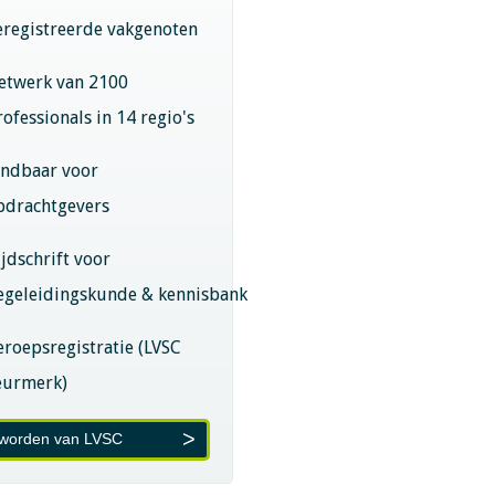
eregistreerde vakgenoten
etwerk van 2100
rofessionals in 14 regio's
indbaar voor
pdrachtgevers
ijdschrift voor
egeleidingskunde & kennisbank
eroepsregistratie (LVSC
eurmerk)
 worden van LVSC