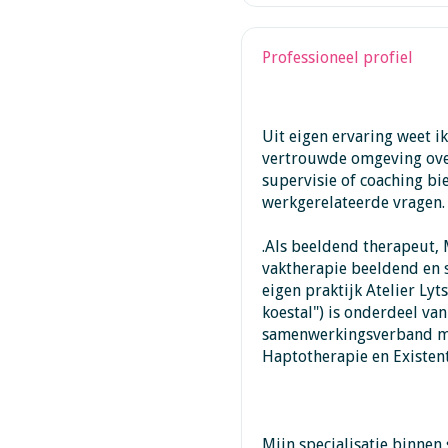
Professioneel profiel
Uit eigen ervaring weet i
vertrouwde omgeving over
supervisie of coaching bie
werkgerelateerde vragen.
.Als beeldend therapeut,
vaktherapie beeldend en s
eigen praktijk Atelier Lyt
koestal") is onderdeel va
samenwerkingsverband met
Haptotherapie en Existent
Mijn specialisatie binnen 