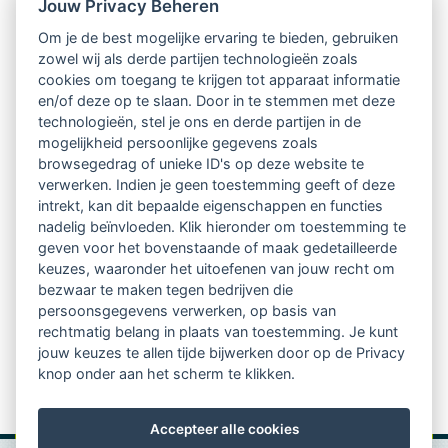
Jouw Privacy Beheren
Intervisie met geregistreerde vakgenoten
Om je de best mogelijke ervaring te bieden, gebruiken
zowel wij als derde partijen technologieën zoals
Netwerk van 2100 professionals in 14
cookies om toegang te krijgen tot apparaat informatie
regio's
en/of deze op te slaan. Door in te stemmen met deze
technologieën, stel je ons en derde partijen in de
mogelijkheid persoonlijke gegevens zoals
Vindbaar voor opdrachtgevers
browsegedrag of unieke ID's op deze website te
verwerken. Indien je geen toestemming geeft of deze
Tijdschrift voor
intrekt, kan dit bepaalde eigenschappen en functies
Begeleidingskunde & kennisbank
nadelig beïnvloeden. Klik hieronder om toestemming te
geven voor het bovenstaande of maak gedetailleerde
keuzes, waaronder het uitoefenen van jouw recht om
Beroepsregistratie (LVSC keurmerk)
bezwaar te maken tegen bedrijven die
persoonsgegevens verwerken, op basis van
Lid worden van LVSC
rechtmatig belang in plaats van toestemming. Je kunt
jouw keuzes te allen tijde bijwerken door op de Privacy
knop onder aan het scherm te klikken.
Accepteer alle cookies