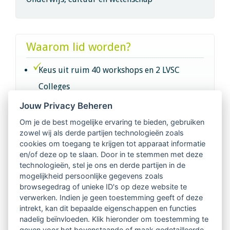
Waarom lid worden?
Keus uit ruim 40 workshops en 2 LVSC
Colleges
Jouw Privacy Beheren
Intervisie met geregistreerde vakgenoten
Om je de best mogelijke ervaring te bieden, gebruiken
zowel wij als derde partijen technologieën zoals
Netwerk van 2100 professionals in 14
cookies om toegang te krijgen tot apparaat informatie
regio's
en/of deze op te slaan. Door in te stemmen met deze
technologieën, stel je ons en derde partijen in de
mogelijkheid persoonlijke gegevens zoals
Vindbaar voor opdrachtgevers
browsegedrag of unieke ID's op deze website te
verwerken. Indien je geen toestemming geeft of deze
Tijdschrift voor
intrekt, kan dit bepaalde eigenschappen en functies
Begeleidingskunde & kennisbank
nadelig beïnvloeden. Klik hieronder om toestemming te
geven voor het bovenstaande of maak gedetailleerde