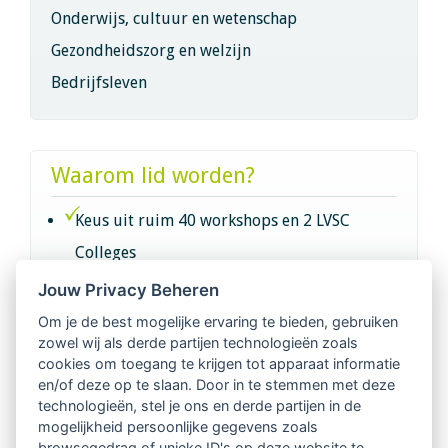
Onderwijs, cultuur en wetenschap
Gezondheidszorg en welzijn
Bedrijfsleven
Waarom lid worden?
Keus uit ruim 40 workshops en 2 LVSC
Colleges
Jouw Privacy Beheren
Intervisie met geregistreerde vakgenoten
Om je de best mogelijke ervaring te bieden, gebruiken
zowel wij als derde partijen technologieën zoals
Netwerk van 2100 professionals in 14
cookies om toegang te krijgen tot apparaat informatie
regio's
en/of deze op te slaan. Door in te stemmen met deze
technologieën, stel je ons en derde partijen in de
mogelijkheid persoonlijke gegevens zoals
Vindbaar voor opdrachtgevers
browsegedrag of unieke ID's op deze website te