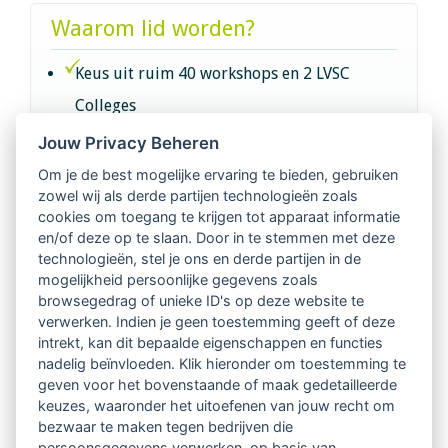
Waarom lid worden?
Keus uit ruim 40 workshops en 2 LVSC
Colleges
Jouw Privacy Beheren
Intervisie met geregistreerde vakgenoten
Om je de best mogelijke ervaring te bieden, gebruiken
zowel wij als derde partijen technologieën zoals
Netwerk van 2100 professionals in 14
cookies om toegang te krijgen tot apparaat informatie
regio's
en/of deze op te slaan. Door in te stemmen met deze
technologieën, stel je ons en derde partijen in de
mogelijkheid persoonlijke gegevens zoals
Vindbaar voor opdrachtgevers
browsegedrag of unieke ID's op deze website te
verwerken. Indien je geen toestemming geeft of deze
Tijdschrift voor
intrekt, kan dit bepaalde eigenschappen en functies
Begeleidingskunde & kennisbank
nadelig beïnvloeden. Klik hieronder om toestemming te
geven voor het bovenstaande of maak gedetailleerde
keuzes, waaronder het uitoefenen van jouw recht om
Beroepsregistratie (LVSC keurmerk)
bezwaar te maken tegen bedrijven die
persoonsgegevens verwerken, op basis van