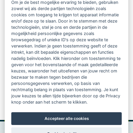
Om je de best mogelijke ervaring te bieden, gebruiken
zowel wij als derde partijen technologieën zoals
Netwerk van 2100 professionals in 14
cookies om toegang te krijgen tot apparaat informatie
regio's
en/of deze op te slaan. Door in te stemmen met deze
technologieën, stel je ons en derde partijen in de
mogelijkheid persoonlijke gegevens zoals
Vindbaar voor opdrachtgevers
browsegedrag of unieke ID's op deze website te
verwerken. Indien je geen toestemming geeft of deze
Tijdschrift voor
intrekt, kan dit bepaalde eigenschappen en functies
Begeleidingskunde & kennisbank
nadelig beïnvloeden. Klik hieronder om toestemming te
geven voor het bovenstaande of maak gedetailleerde
keuzes, waaronder het uitoefenen van jouw recht om
Beroepsregistratie (LVSC keurmerk)
bezwaar te maken tegen bedrijven die
persoonsgegevens verwerken, op basis van
Lid worden van LVSC
rechtmatig belang in plaats van toestemming. Je kunt
jouw keuzes te allen tijde bijwerken door op de Privacy
knop onder aan het scherm te klikken.
Accepteer alle cookies