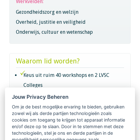
Werkvelden:
Gezondheidszorg en welzijn
Overheid, justitie en veiligheid
Onderwijs, cultuur en wetenschap
Waarom lid worden?
Keus uit ruim 40 workshops en 2 LVSC
Colleges
Jouw Privacy Beheren
Intervisie met geregistreerde vakgenoten
Om je de best mogelijke ervaring te bieden, gebruiken
zowel wij als derde partijen technologieën zoals
Netwerk van 2100 professionals in 14
cookies om toegang te krijgen tot apparaat informatie
regio's
en/of deze op te slaan. Door in te stemmen met deze
technologieën, stel je ons en derde partijen in de
mogelijkheid persoonlijke gegevens zoals