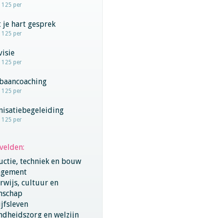
- 125 per
 je hart gesprek
- 125 per
visie
- 125 per
baancoaching
- 125 per
nisatiebegeleiding
- 125 per
velden:
ctie, techniek en bouw
gement
wijs, cultuur en
nschap
jfsleven
ndheidszorg en welzijn