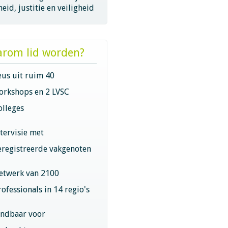
eid, justitie en veiligheid
rom lid worden?
eus uit ruim 40
orkshops en 2 LVSC
olleges
ntervisie met
eregistreerde vakgenoten
etwerk van 2100
rofessionals in 14 regio's
indbaar voor