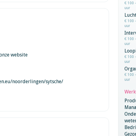
€ 100 
uur
Lucht
€ 100 
uur
Inter
€ 100 
uur
Loop
 onze website
€ 100 
uur
Orga
€ 100 
uur
n.eu/noorderlingen/sytsche/
Werk
Produ
Mana
Onder
wete
Bedri
Gezo