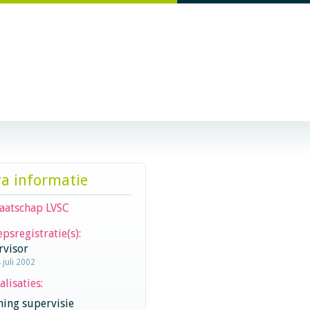
ra informatie
aatschap LVSC
psregistratie(s):
rvisor
 juli 2002
alisaties:
hing supervisie