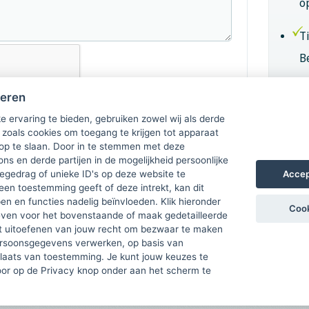
o
T
B
B
heren
k
e ervaring te bieden, gebruiken zowel wij als derde
 zoals cookies om toegang te krijgen tot apparaat
 op te slaan. Door in te stemmen met deze
Lid
ons en derde partijen in de mogelijkheid persoonlijke
Accep
gedrag of unieke ID's op deze website te
een toestemming geeft of deze intrekt, kan dit
n en functies nadelig beïnvloeden. Klik hieronder
Cook
ven voor het bovenstaande of maak gedetailleerde
t uitoefenen van jouw recht om bezwaar te maken
ersoonsgegevens verwerken, op basis van
plaats van toestemming. Je kunt jouw keuzes te
door op de Privacy knop onder aan het scherm te