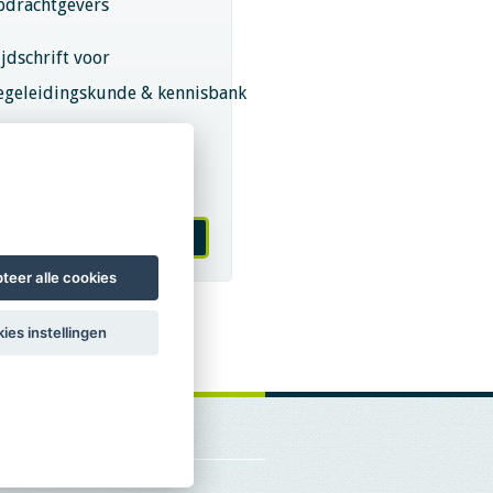
pdrachtgevers
ijdschrift voor
egeleidingskunde & kennisbank
eroepsregistratie (LVSC
eurmerk)
 worden van LVSC
teer alle cookies
ies instellingen