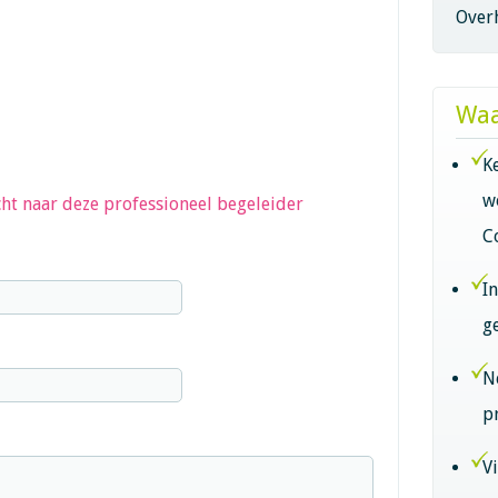
Overh
Waa
K
w
ht naar deze professioneel begeleider
C
I
g
N
p
V