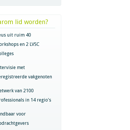
rom lid worden?
eus uit ruim 40
orkshops en 2 LVSC
olleges
ntervisie met
eregistreerde vakgenoten
etwerk van 2100
rofessionals in 14 regio's
indbaar voor
pdrachtgevers