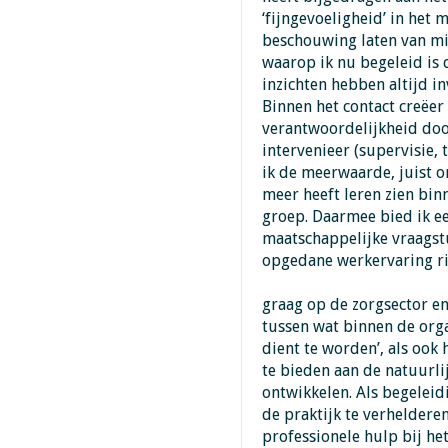
‘fijngevoeligheid’ in het 
beschouwing laten van mij
waarop ik nu begeleid is
inzichten hebben altijd i
Binnen het contact creëer
verantwoordelijkheid door
intervenieer (supervisie,
ik de meerwaarde, juist 
meer heeft leren zien bin
groep. Daarmee bied ik e
maatschappelijke vraagstu
opgedane werkervaring ri
graag op de zorgsector en
tussen wat binnen de orga
dient te worden’, als ook
te bieden aan de natuurli
ontwikkelen. Als begeleid
de praktijk te verheldere
professionele hulp bij he