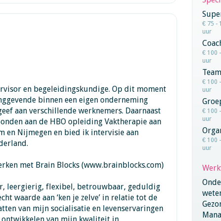
Super
€ 75 - 
uur
Coac
€ 100 
uur
Team
€ 100 
rvisor en begeleidingskundige. Op dit moment
uur
inggevende binnen een eigen onderneming
Groe
ggeef aan verschillende werknemers. Daarnaast
€ 100 
uur
rbonden aan de HBO opleiding Vaktherapie aan
Orga
 en Nijmegen en bied ik intervisie aan
€ 100 
derland.
uur
werken met Brain Blocks (www.brainblocks.com)
Werk
Onder
r, leergierig, flexibel, betrouwbaar, geduldig
wete
echt waarde aan ‘ken je zelve’ in relatie tot de
Gezo
tten van mijn socialisatie en levenservaringen
Mana
 ontwikkelen van mijn kwaliteit in