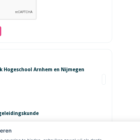
rk Hogeschool Arnhem en Nijmegen
geleidingskunde
heren