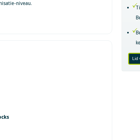
nisatie-niveau.
T
B
B
k
Lid
ocks