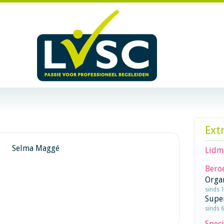
Ext
Selma Maggé
Lidm
Beroe
Orga
sinds 
Supe
sinds 
Speci