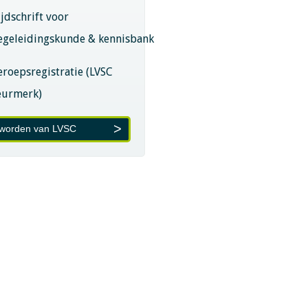
ijdschrift voor
egeleidingskunde & kennisbank
eroepsregistratie (LVSC
eurmerk)
 worden van LVSC