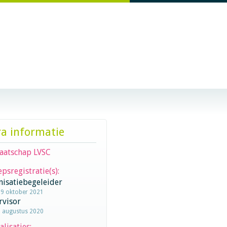
ra informatie
aatschap LVSC
psregistratie(s):
nisatiebegeleider
19 oktober 2021
rvisor
6 augustus 2020
alisaties: