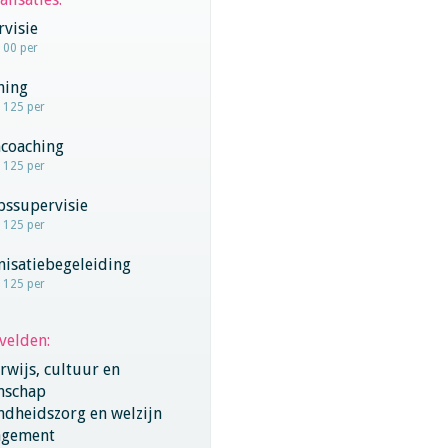
visie
100 per
hing
- 125 per
coaching
- 125 per
pssupervisie
- 125 per
nisatiebegeleiding
- 125 per
velden:
wijs, cultuur en
nschap
ndheidszorg en welzijn
gement