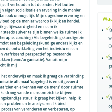
mijzelf verhouden tot de ander. Het buiten
n eigen socialisatie en ervaring in de manier
 dan ook onmogelijk. Mijn opgedane ervaring en
Waa
nvloed op de manier waarop ik kijk en handel.
 ik gelijkwaardigheid en neem ik
K
 steeds zuiver te zijn binnen welke ruimte ik
 therapie, coaching) Als begeleidingskundige zie
w
omdat een begeleidingskundige anders kijkt en
C
nen de ontwikkeling van het individu en een
en verfrissend perspectief op bestaande
I
kken (team/organisatie). Vanuit mijn
cht ik mij
g
 het onderwijs en maak ik graag de verbinding
N
nisatie allemaal ‘opgelegd is en uitgevoerd
p
 het ‘zien en erkennen van de mens’ door ruimte
jke drang van de mens om zich te blijven
ingskundige stuur ik graag het kijken, help ik
V
n en problemen te analyseren. Ik bied
o
t proces van veranderen en verbeteren, op