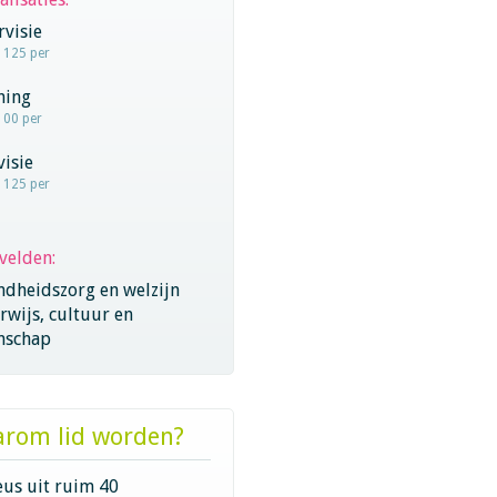
visie
- 125 per
hing
100 per
visie
- 125 per
velden:
ndheidszorg en welzijn
wijs, cultuur en
nschap
rom lid worden?
eus uit ruim 40