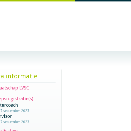
ra informatie
aatschap LVSC
psregistratie(s):
stercoach
27 september 2023
rvisor
27 september 2023
alisaties: