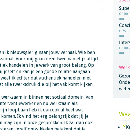
Super
€ 100 
uur
Coac
€ 75 - 
uur
Inter
€ 100 
en ik nieuwsgierig naar jouw verhaal. Wie ben
uur
essional. Voor mij gaan deze twee namelijk altijd
tiek handelen in je werk van groot belang. Op
Werk
ij jezelf en kan je een goede relatie aangaan
Gezo
g weet ik echter dat authentiek handelen niet
Onder
et alle (werk)druk die bij het vak komt kijken.
wete
ar werkzaam in binnen het sociaal domein. Van
nterventiewerker en nu werkzaam als
ijn loopbaan heb ik dan ook al heel wat
Waa
komen. Ik vind het erg belangrijk dat jij je
 en mag zijn in onze gesprekken. Ik zal dan ook
K
steren. Jezelf ontwikkelen betekent dat je