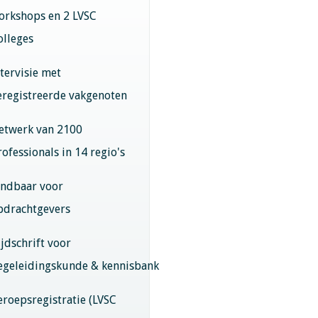
orkshops en 2 LVSC
olleges
ntervisie met
eregistreerde vakgenoten
etwerk van 2100
rofessionals in 14 regio's
indbaar voor
pdrachtgevers
ijdschrift voor
egeleidingskunde & kennisbank
eroepsregistratie (LVSC