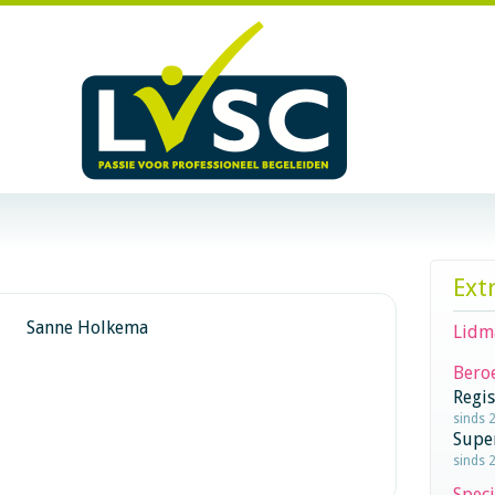
Ext
Sanne Holkema
Lidm
Beroe
Regi
sinds 
Supe
sinds 
Speci