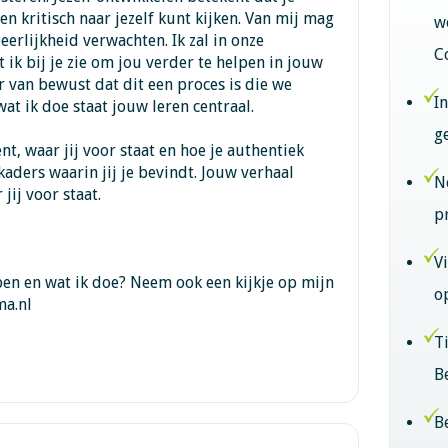
n kritisch naar jezelf kunt kijken. Van mij mag
w
eerlijkheid verwachten. Ik zal in onze
C
k bij je zie om jou verder te helpen in jouw
r van bewust dat dit een proces is die we
I
wat ik doe staat jouw leren centraal.
g
ent, waar jij voor staat en hoe je authentiek
aders waarin jij je bevindt. Jouw verhaal
N
jij voor staat.
p
V
ben en wat ik doe? Neem ook een kijkje op mijn
o
a.nl
T
B
B