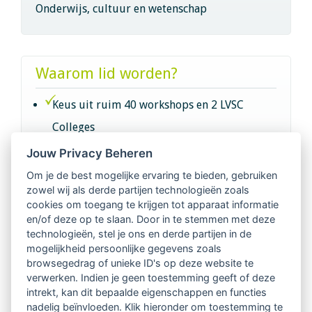
Onderwijs, cultuur en wetenschap
Waarom lid worden?
Keus uit ruim 40 workshops en 2 LVSC
Colleges
Jouw Privacy Beheren
Intervisie met geregistreerde vakgenoten
Om je de best mogelijke ervaring te bieden, gebruiken
zowel wij als derde partijen technologieën zoals
Netwerk van 2100 professionals in 14
cookies om toegang te krijgen tot apparaat informatie
regio's
en/of deze op te slaan. Door in te stemmen met deze
technologieën, stel je ons en derde partijen in de
mogelijkheid persoonlijke gegevens zoals
Vindbaar voor opdrachtgevers
browsegedrag of unieke ID's op deze website te
verwerken. Indien je geen toestemming geeft of deze
Tijdschrift voor
intrekt, kan dit bepaalde eigenschappen en functies
Begeleidingskunde & kennisbank
nadelig beïnvloeden. Klik hieronder om toestemming te