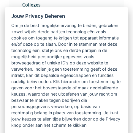
Colleges
Jouw Privacy Beheren
Intervisie met geregistreerde vakgenoten
Om je de best mogelijke ervaring te bieden, gebruiken
zowel wij als derde partijen technologieën zoals
Netwerk van 2100 professionals in 14
cookies om toegang te krijgen tot apparaat informatie
regio's
en/of deze op te slaan. Door in te stemmen met deze
technologieën, stel je ons en derde partijen in de
mogelijkheid persoonlijke gegevens zoals
Vindbaar voor opdrachtgevers
browsegedrag of unieke ID's op deze website te
verwerken. Indien je geen toestemming geeft of deze
Tijdschrift voor
intrekt, kan dit bepaalde eigenschappen en functies
Begeleidingskunde & kennisbank
nadelig beïnvloeden. Klik hieronder om toestemming te
geven voor het bovenstaande of maak gedetailleerde
keuzes, waaronder het uitoefenen van jouw recht om
Beroepsregistratie (LVSC keurmerk)
bezwaar te maken tegen bedrijven die
persoonsgegevens verwerken, op basis van
Lid worden van LVSC
rechtmatig belang in plaats van toestemming. Je kunt
jouw keuzes te allen tijde bijwerken door op de Privacy
knop onder aan het scherm te klikken.