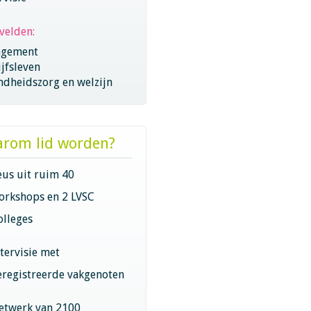
velden:
gement
jfsleven
ndheidszorg en welzijn
rom lid worden?
eus uit ruim 40
orkshops en 2 LVSC
olleges
ntervisie met
eregistreerde vakgenoten
etwerk van 2100