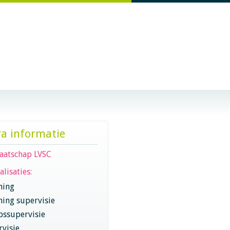
ra informatie
aatschap LVSC
alisaties:
hing
hing supervisie
pssupervisie
visie