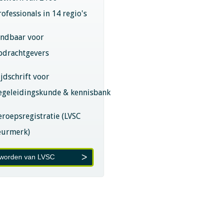
rofessionals in 14 regio's
indbaar voor
pdrachtgevers
ijdschrift voor
egeleidingskunde & kennisbank
eroepsregistratie (LVSC
eurmerk)
 worden van LVSC