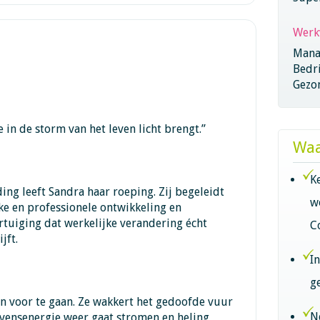
Werk
Mana
Bedri
Gezo
 in de storm van het leven licht brengt.”
Waa
K
ing leeft Sandra haar roeping. Zij begeleidt
w
ke en professionele ontwikkeling en
rtuiging dat werkelijke verandering écht
C
jft.
I
g
n voor te gaan. Ze wakkert het gedoofde vuur
N
evensenergie weer gaat stromen en heling