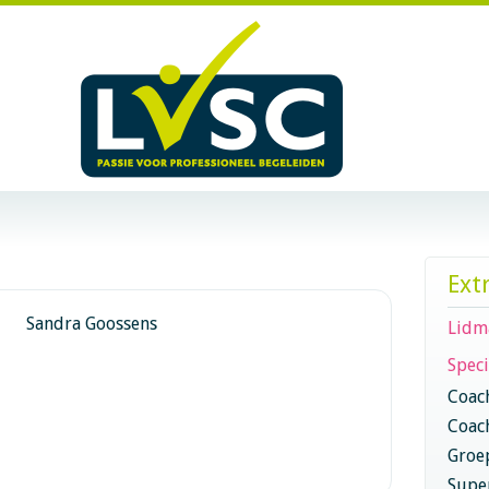
Ext
Sandra Goossens
Lidm
Speci
Coac
Coac
Groe
Super