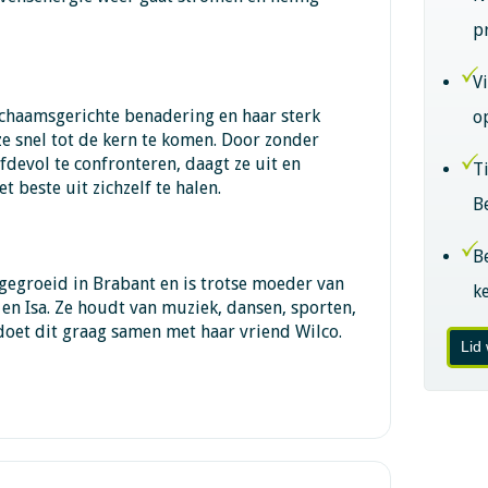
p
V
ichaamsgerichte benadering en haar sterk
o
ze snel tot de kern te komen. Door zonder
efdevol te confronteren, daagt ze uit en
T
 beste uit zichzelf te halen.
B
B
pgegroeid in Brabant en is trotse moeder van
k
e en Isa. Ze houdt van muziek, dansen, sporten,
doet dit graag samen met haar vriend Wilco.
Lid