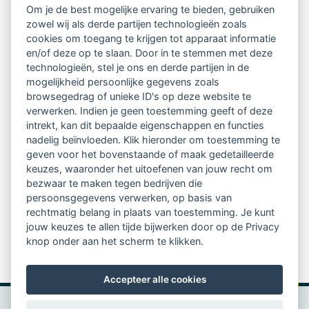
Om je de best mogelijke ervaring te bieden, gebruiken
zowel wij als derde partijen technologieën zoals
Netwerk van 2100 professionals in 14
cookies om toegang te krijgen tot apparaat informatie
regio's
en/of deze op te slaan. Door in te stemmen met deze
technologieën, stel je ons en derde partijen in de
mogelijkheid persoonlijke gegevens zoals
Vindbaar voor opdrachtgevers
browsegedrag of unieke ID's op deze website te
verwerken. Indien je geen toestemming geeft of deze
Tijdschrift voor
intrekt, kan dit bepaalde eigenschappen en functies
Begeleidingskunde & kennisbank
nadelig beïnvloeden. Klik hieronder om toestemming te
geven voor het bovenstaande of maak gedetailleerde
keuzes, waaronder het uitoefenen van jouw recht om
Beroepsregistratie (LVSC keurmerk)
bezwaar te maken tegen bedrijven die
persoonsgegevens verwerken, op basis van
Lid worden van LVSC
rechtmatig belang in plaats van toestemming. Je kunt
jouw keuzes te allen tijde bijwerken door op de Privacy
knop onder aan het scherm te klikken.
Accepteer alle cookies