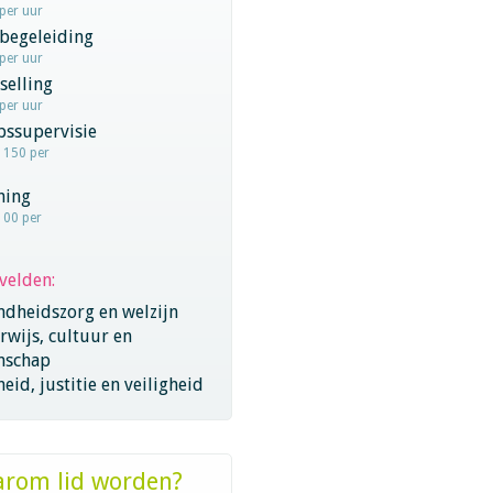
 per uur
begeleiding
 per uur
selling
 per uur
pssupervisie
- 150 per
hing
100 per
velden:
ndheidszorg en welzijn
wijs, cultuur en
nschap
eid, justitie en veiligheid
rom lid worden?