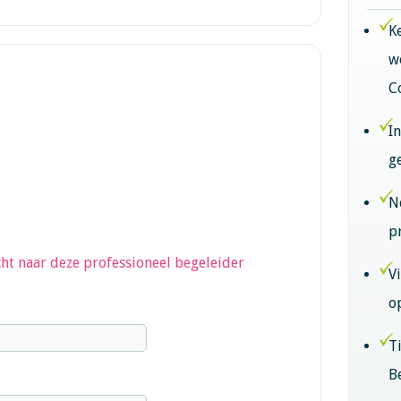
K
w
C
I
g
N
p
ht naar deze professioneel begeleider
V
o
T
B