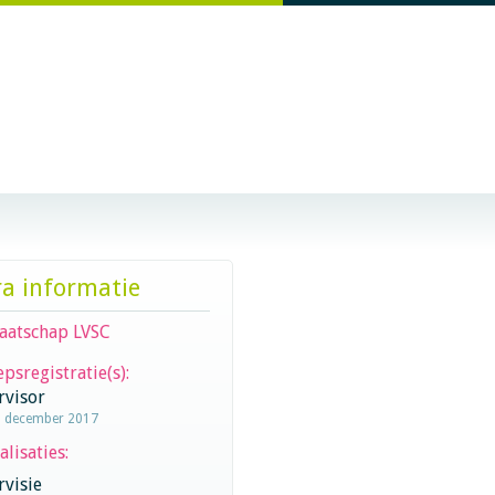
ra informatie
aatschap LVSC
psregistratie(s):
rvisor
1 december 2017
alisaties:
visie