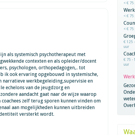
< € 75
Werk
< € 75
Coun
< € 75
Groe
€ 125 
uur
Coac
zijn als systemisch psychotherapeut met
€ 75 - 
rgwekkende contexten en als opleider/docent
uur
rs, psychologen, orthopedagogen,.. tot
eb ik ook ervaring opgebouwd in systemische,
Werk
 narratieve werkbegeleiding,supervisie en
Gezo
lle echelons van de jeugdzorg en
Onder
jzondere aandacht gaat naar de wijze waarop
wete
n coachees zelf terug sporen kunnen vinden om
Overh
senaal aan mogelijkheden kunnen uitbreiden
dentiteit versterkt wordt.
Waa