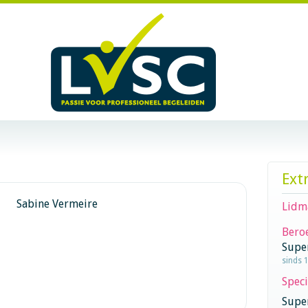
Ext
Sabine Vermeire
Lidm
Beroe
Supe
sinds 
Speci
Super