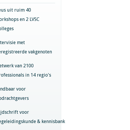
eus uit ruim 40
orkshops en 2 LVSC
olleges
ntervisie met
eregistreerde vakgenoten
etwerk van 2100
rofessionals in 14 regio's
indbaar voor
pdrachtgevers
ijdschrift voor
egeleidingskunde & kennisbank