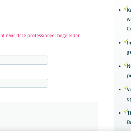
K
w
C
ht naar deze professioneel begeleider
I
g
N
p
V
o
T
B