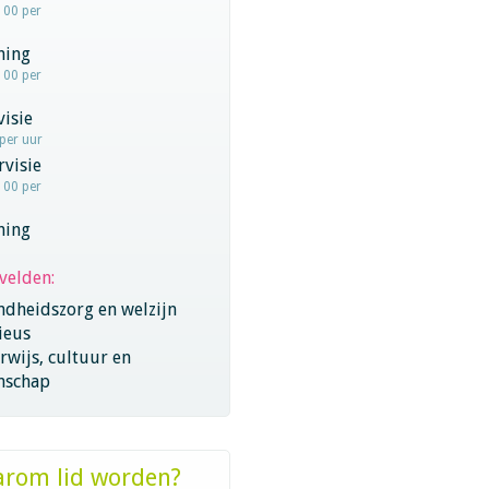
100 per
hing
100 per
visie
 per uur
visie
100 per
hing
velden:
ndheidszorg en welzijn
ieus
wijs, cultuur en
nschap
rom lid worden?