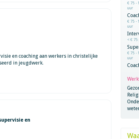
€ 75 - 
uur
Coac
€ 75 - 
uur
Inter
< € 75
Super
€ 75 - 
visie en coaching aan werkers in christelijke
uur
iseerd in jeugdwerk.
Coac
Werk
Gezo
Relig
Onder
wete
supervisie en
Waa