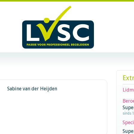
Ext
Sabine van der Heijden
Lidm
Beroe
Supe
sinds 
Speci
Super