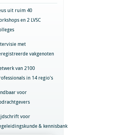
eus uit ruim 40
orkshops en 2 LVSC
olleges
ntervisie met
eregistreerde vakgenoten
etwerk van 2100
rofessionals in 14 regio's
indbaar voor
pdrachtgevers
ijdschrift voor
egeleidingskunde & kennisbank