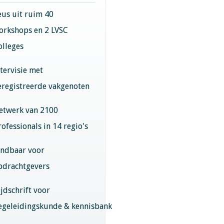
eus uit ruim 40
orkshops en 2 LVSC
olleges
ntervisie met
eregistreerde vakgenoten
etwerk van 2100
rofessionals in 14 regio's
indbaar voor
pdrachtgevers
ijdschrift voor
egeleidingskunde & kennisbank