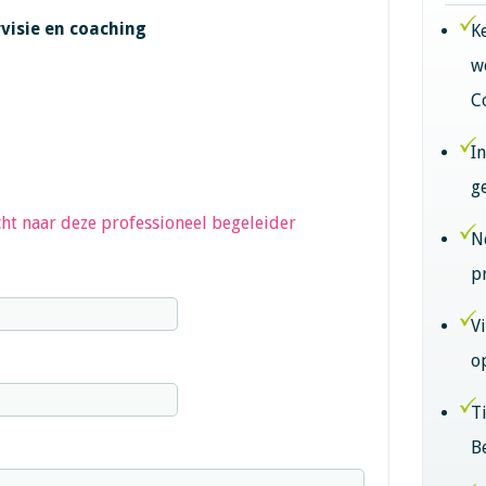
visie en coaching
K
w
C
I
g
ht naar deze professioneel begeleider
N
p
V
o
T
B