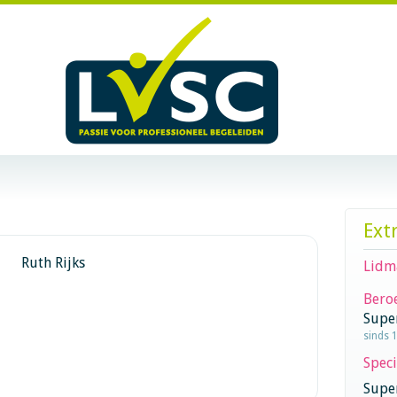
Ext
Ruth Rijks
Lidm
Beroe
Supe
sinds 
Speci
Super