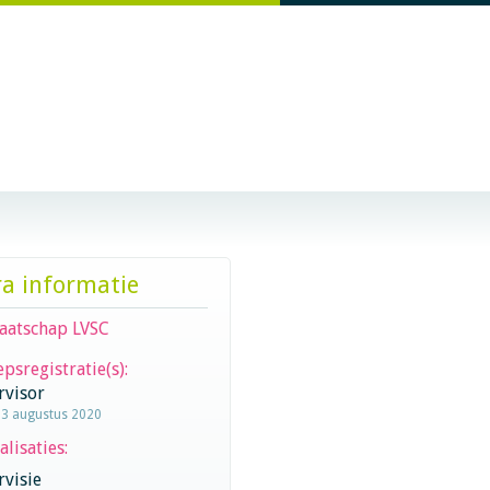
ra informatie
aatschap LVSC
psregistratie(s):
rvisor
13 augustus 2020
alisaties:
visie