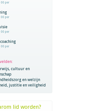
100 per
hing
100 per
visie
100 per
coaching
100 per
velden:
wijs, cultuur en
nschap
ndheidszorg en welzijn
eid, justitie en veiligheid
rom lid worden?