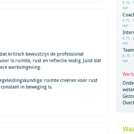
€ 75 - 
uur
Coac
€ 75 - 
uur
Inter
€ 75 - 
uur
Team
dat kritisch bewustzijn de professional
€ 75 - 
oor is ruimte, rust en reflectie nodig. Juist dát
uur
jkere werkomgeving.
Werk
 begeleidingskundige; ruimte creëren voor rust
Onder
e constant in beweging is.
wete
Gezo
Overh
Waa