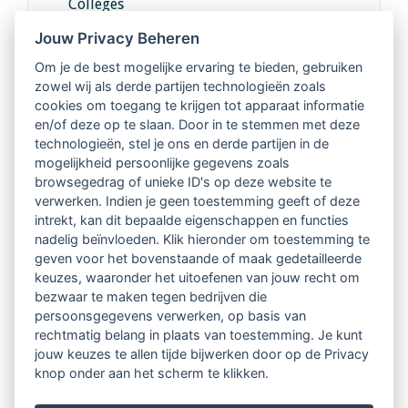
Colleges
Jouw Privacy Beheren
Intervisie met geregistreerde vakgenoten
Om je de best mogelijke ervaring te bieden, gebruiken
zowel wij als derde partijen technologieën zoals
Netwerk van 2100 professionals in 14
cookies om toegang te krijgen tot apparaat informatie
regio's
en/of deze op te slaan. Door in te stemmen met deze
technologieën, stel je ons en derde partijen in de
mogelijkheid persoonlijke gegevens zoals
Vindbaar voor opdrachtgevers
browsegedrag of unieke ID's op deze website te
verwerken. Indien je geen toestemming geeft of deze
Tijdschrift voor
intrekt, kan dit bepaalde eigenschappen en functies
Begeleidingskunde & kennisbank
nadelig beïnvloeden. Klik hieronder om toestemming te
geven voor het bovenstaande of maak gedetailleerde
keuzes, waaronder het uitoefenen van jouw recht om
Beroepsregistratie (LVSC keurmerk)
bezwaar te maken tegen bedrijven die
persoonsgegevens verwerken, op basis van
Lid worden van LVSC
rechtmatig belang in plaats van toestemming. Je kunt
jouw keuzes te allen tijde bijwerken door op de Privacy
knop onder aan het scherm te klikken.