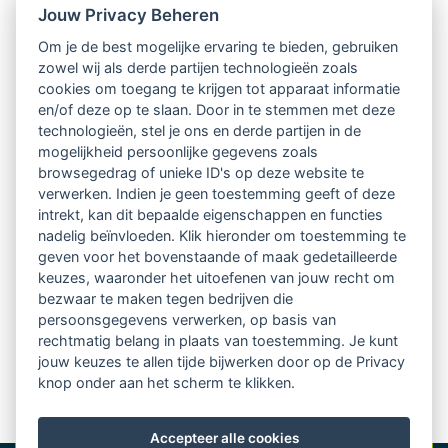
Jouw Privacy Beheren
Intervisie met geregistreerde vakgenoten
Om je de best mogelijke ervaring te bieden, gebruiken
zowel wij als derde partijen technologieën zoals
Netwerk van 2100 professionals in 14
cookies om toegang te krijgen tot apparaat informatie
regio's
en/of deze op te slaan. Door in te stemmen met deze
technologieën, stel je ons en derde partijen in de
mogelijkheid persoonlijke gegevens zoals
Vindbaar voor opdrachtgevers
browsegedrag of unieke ID's op deze website te
verwerken. Indien je geen toestemming geeft of deze
Tijdschrift voor
intrekt, kan dit bepaalde eigenschappen en functies
Begeleidingskunde & kennisbank
nadelig beïnvloeden. Klik hieronder om toestemming te
geven voor het bovenstaande of maak gedetailleerde
keuzes, waaronder het uitoefenen van jouw recht om
Beroepsregistratie (LVSC keurmerk)
bezwaar te maken tegen bedrijven die
persoonsgegevens verwerken, op basis van
Lid worden van LVSC
rechtmatig belang in plaats van toestemming. Je kunt
jouw keuzes te allen tijde bijwerken door op de Privacy
knop onder aan het scherm te klikken.
Accepteer alle cookies