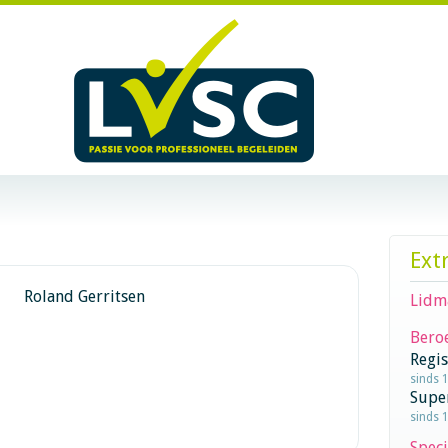
Ext
Roland Gerritsen
Lidm
Beroe
Regi
sinds 
Supe
sinds 1
Speci