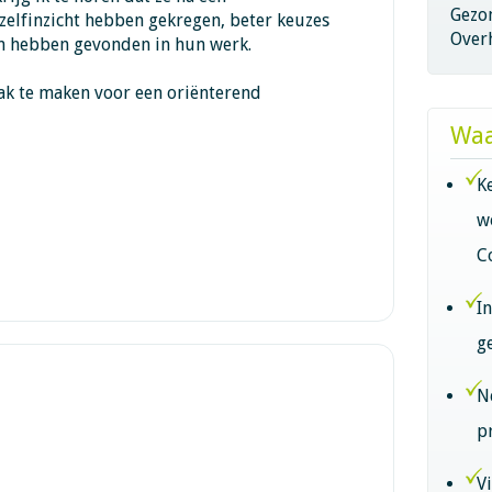
Gezo
zelfinzicht hebben gekregen, beter keuzes
Overh
n hebben gevonden in hun werk.
aak te maken voor een oriënterend
Waa
K
w
C
I
g
N
p
V