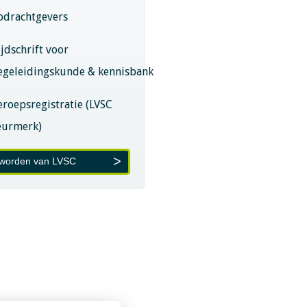
pdrachtgevers
ijdschrift voor
egeleidingskunde & kennisbank
eroepsregistratie (LVSC
eurmerk)
 worden van LVSC