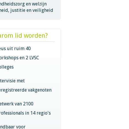
ndheidszorg en welzijn
eid, justitie en veiligheid
rom lid worden?
eus uit ruim 40
orkshops en 2 LVSC
olleges
ntervisie met
eregistreerde vakgenoten
etwerk van 2100
rofessionals in 14 regio's
indbaar voor