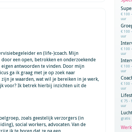
Super
€ 100 
uur
Groe
€ 100 
uur
Inter
€ 100 
ervisiebegeleider en (life-)coach. Mijn
uur
ou door een open, betrokken en onderzoekende
Inte
 eigen antwoorden te vinden. Door mijn
€ 100 
uur
cus ga ik graag met je op zoek naar
Coac
zijn je waarden, wat wil je bereiken in je werk,
€ 100 
jk voor? Ik betrek hierbij inzichten uit de
uur
Lifes
€ 75 - 
uur
Lucht
elgroep, zoals geestelijk verzorgers (in
gratis
eiding), social workers, advocaten. Van de
Werk
ijg ik te horen dat ze na een