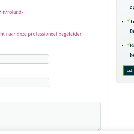
o
/in/roland-
T
B
ht naar deze professioneel begeleider
B
k
Lid