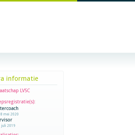
ra informatie
aatschap LVSC
psregistratie(s):
stercoach
18 mei 2020
rvisor
 juli 2019
alisaties: