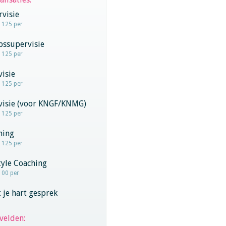
visie
- 125 per
pssupervisie
- 125 per
visie
- 125 per
rvisie (voor KNGF/KNMG)
- 125 per
hing
- 125 per
tyle Coaching
100 per
 je hart gesprek
velden: