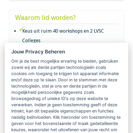
Waarom lid worden?
Keus uit ruim 40 workshops en 2 LVSC
Colleges
Jouw Privacy Beheren
Intervisie met geregistreerde vakgenoten
Om je de best mogelijke ervaring te bieden, gebruiken
zowel wij als derde partijen technologieën zoals
Netwerk van 2100 professionals in 14
cookies om toegang te krijgen tot apparaat informatie
regio's
en/of deze op te slaan. Door in te stemmen met deze
technologieën, stel je ons en derde partijen in de
mogelijkheid persoonlijke gegevens zoals
Vindbaar voor opdrachtgevers
browsegedrag of unieke ID's op deze website te
verwerken. Indien je geen toestemming geeft of deze
Tijdschrift voor
intrekt, kan dit bepaalde eigenschappen en functies
Begeleidingskunde & kennisbank
nadelig beïnvloeden. Klik hieronder om toestemming te
geven voor het bovenstaande of maak gedetailleerde
keuzes, waaronder het uitoefenen van jouw recht om
Beroepsregistratie (LVSC keurmerk)