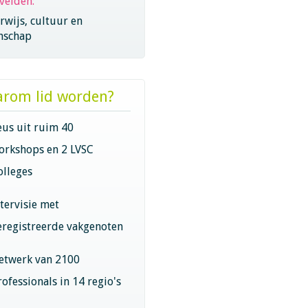
velden:
wijs, cultuur en
nschap
rom lid worden?
eus uit ruim 40
orkshops en 2 LVSC
olleges
ntervisie met
eregistreerde vakgenoten
etwerk van 2100
rofessionals in 14 regio's