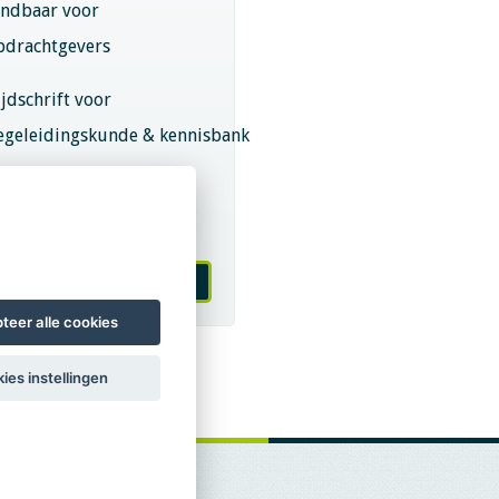
indbaar voor
pdrachtgevers
ijdschrift voor
egeleidingskunde & kennisbank
eroepsregistratie (LVSC
eurmerk)
 worden van LVSC
teer alle cookies
ies instellingen