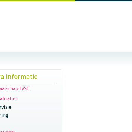
ra informatie
aatschap LVSC
alisaties:
visie
hing