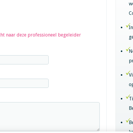
w
C
I
ht naar deze professioneel begeleider
g
N
p
V
o
T
B
B
k