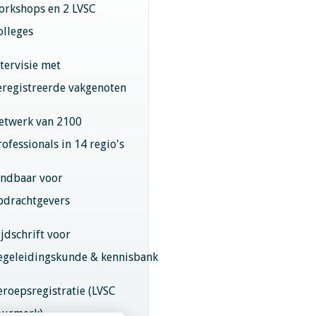
orkshops en 2 LVSC
olleges
ntervisie met
eregistreerde vakgenoten
etwerk van 2100
rofessionals in 14 regio's
indbaar voor
pdrachtgevers
ijdschrift voor
egeleidingskunde & kennisbank
eroepsregistratie (LVSC
eurmerk)