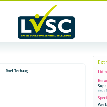
Ext
Roel Terhaag
Lidm
Beroe
Supe
sinds 2
Speci
Werk