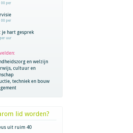
100 per
visie
100 per
 je hart gesprek
 per uur
velden:
ndheidszorg en welzijn
wijs, cultuur en
nschap
ctie, techniek en bouw
gement
rom lid worden?
eus uit ruim 40