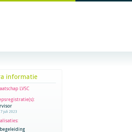
ra informatie
aatschap LVSC
psregistratie(s):
rvisor
7 juli 2023
alisaties:
begeleiding