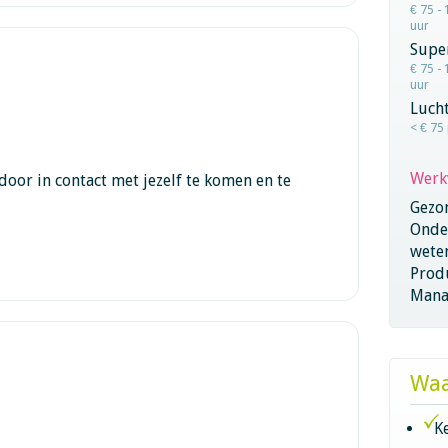
€ 75 - 
uur
Super
€ 75 - 
uur
Lucht
< € 75
Werk
door in contact met jezelf te komen en te
Gezo
Onder
wete
Produ
Mana
Waa
K