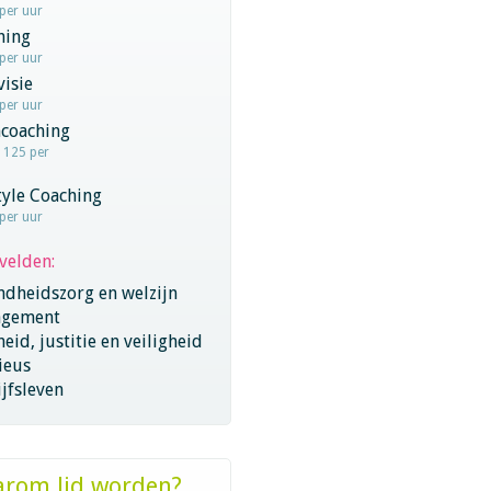
 per uur
hing
 per uur
visie
 per uur
coaching
- 125 per
tyle Coaching
 per uur
velden:
ndheidszorg en welzijn
gement
eid, justitie en veiligheid
ieus
jfsleven
rom lid worden?