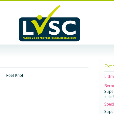
Ext
Roel Knol
Lidm
Beroe
Supe
sinds 
Speci
Super