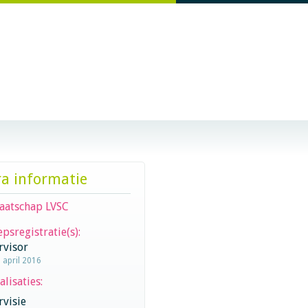
ra informatie
aatschap LVSC
psregistratie(s):
rvisor
1 april 2016
alisaties:
visie