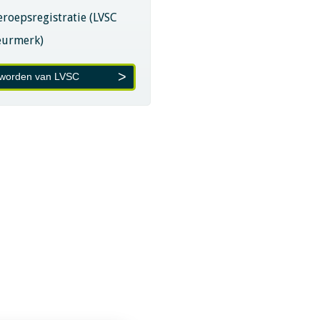
eroepsregistratie (LVSC
eurmerk)
 worden van LVSC