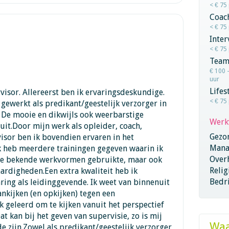
< € 75
Coac
< € 75
Inter
< € 75
Team
€ 100 
uur
Lifes
visor. Allereerst ben ik ervaringsdeskundige.
< € 75
 gewerkt als predikant/geestelijk verzorger in
 De mooie en dikwijls ook weerbarstige
Werk
uit.Door mijn werk als opleider, coach,
Gezo
isor ben ik bovendien ervaren in het
Mana
k heb meerdere trainingen gegeven waarin ik
Overh
isie bekende werkvormen gebruikte, maar ook
Relig
aardigheden.Een extra kwaliteit heb ik
Bedri
ing als leidinggevende. Ik weet van binnenuit
ankijken (en opkijken) tegen een
k geleerd om te kijken vanuit het perspectief
t kan bij het geven van supervisie, zo is mij
Waa
e zijn.Zowel als predikant/geestelijk verzorger