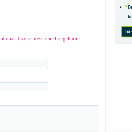
B
k
Lid
ht naar deze professioneel begeleider