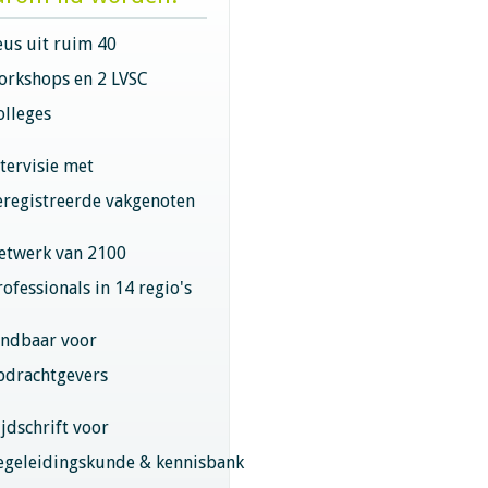
eus uit ruim 40
orkshops en 2 LVSC
olleges
ntervisie met
eregistreerde vakgenoten
etwerk van 2100
rofessionals in 14 regio's
indbaar voor
pdrachtgevers
ijdschrift voor
egeleidingskunde & kennisbank