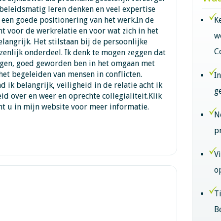
beleidsmatig leren denken en veel expertise
een goede positionering van het werk.In de
K
t voor de werkrelatie en voor wat zich in het
w
elangrijk. Het stilstaan bij de persoonlijke
C
ezenlijk onderdeel. Ik denk te mogen zeggen dat
ingen, goed geworden ben in het omgaan met
 het begeleiden van mensen in conflicten.
I
 ik belangrijk, veiligheid in de relatie acht ik
g
id over en weer en oprechte collegialiteit.Klik
mt u in mijn website voor meer informatie.
N
p
V
o
T
B