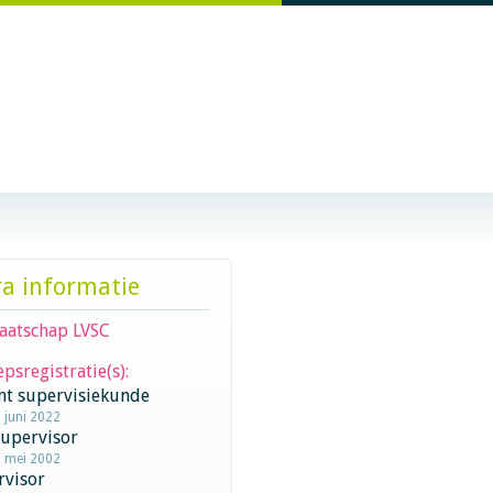
ra informatie
aatschap LVSC
psregistratie(s):
nt supervisiekunde
1 juni 2022
supervisor
5 mei 2002
rvisor