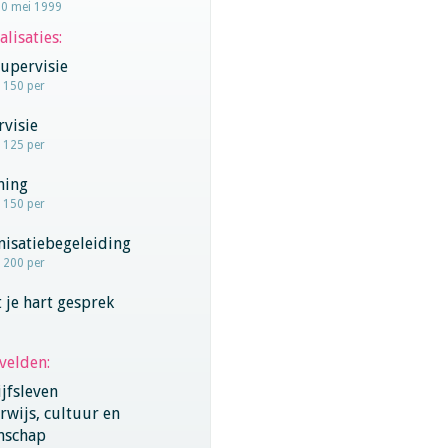
20 mei 1999
alisaties:
upervisie
- 150 per
visie
- 125 per
hing
- 150 per
nisatiebegeleiding
- 200 per
 je hart gesprek
velden:
jfsleven
wijs, cultuur en
nschap