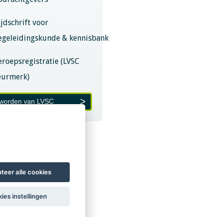
ijdschrift voor
egeleidingskunde & kennisbank
eroepsregistratie (LVSC
eurmerk)
 worden van LVSC
teer alle cookies
ies instellingen