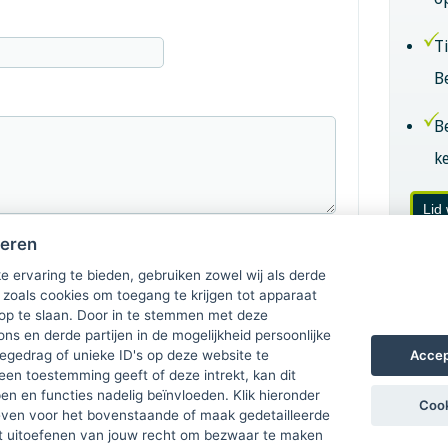
T
B
B
k
Lid
heren
e ervaring te bieden, gebruiken zowel wij als derde
 zoals cookies om toegang te krijgen tot apparaat
 op te slaan. Door in te stemmen met deze
ons en derde partijen in de mogelijkheid persoonlijke
Accep
gedrag of unieke ID's op deze website te
een toestemming geeft of deze intrekt, kan dit
n en functies nadelig beïnvloeden. Klik hieronder
Cook
ven voor het bovenstaande of maak gedetailleerde
t uitoefenen van jouw recht om bezwaar te maken