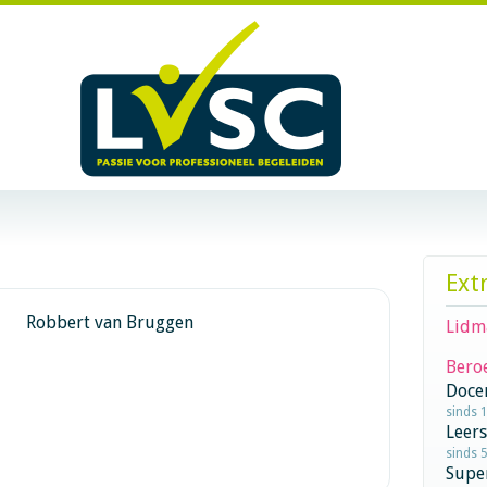
Ext
Robbert van Bruggen
Lidm
Beroe
Doce
sinds 
Leer
sinds 
Supe