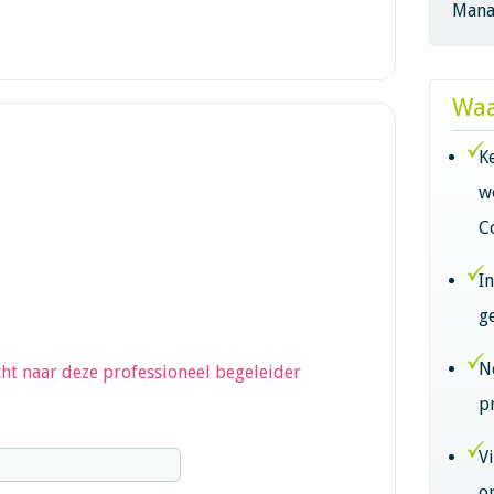
Mana
Waa
K
w
C
I
g
N
ht naar deze professioneel begeleider
p
V
o