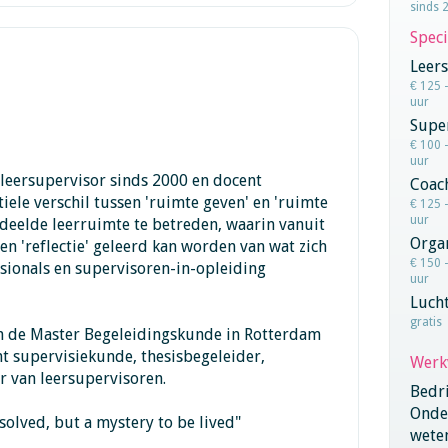
sinds 
Speci
Leers
€ 125 
uur
Super
€ 100 
uur
 leersupervisor sinds 2000 en docent
Coac
iele verschil tussen 'ruimte geven' en 'ruimte
€ 125 
uur
deelde leerruimte te betreden, waarin vanuit
Orga
en 'reflectie' geleerd kan worden van wat zich
€ 150 
ssionals en supervisoren-in-opleiding
uur
Lucht
gratis
n de Master Begeleidingskunde in Rotterdam
nt supervisiekunde, thesisbegeleider,
Werk
r van leersupervisoren.
Bedri
Onder
 solved, but a mystery to be lived"
wete