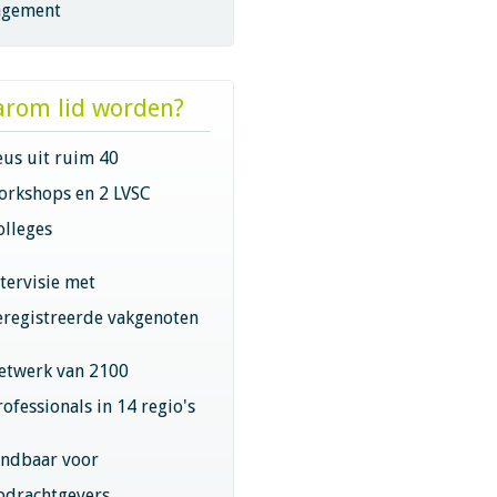
gement
rom lid worden?
eus uit ruim 40
orkshops en 2 LVSC
olleges
ntervisie met
eregistreerde vakgenoten
etwerk van 2100
rofessionals in 14 regio's
indbaar voor
pdrachtgevers