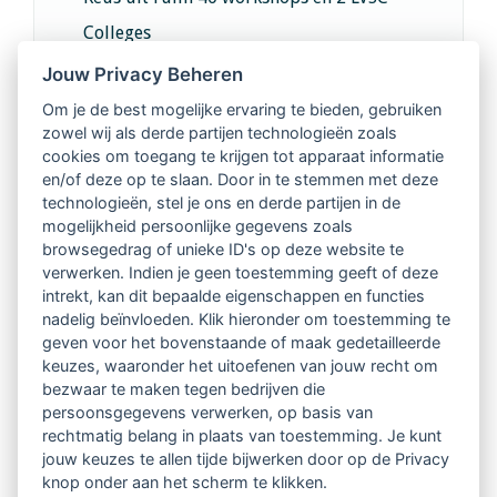
Colleges
Jouw Privacy Beheren
Intervisie met geregistreerde vakgenoten
Om je de best mogelijke ervaring te bieden, gebruiken
zowel wij als derde partijen technologieën zoals
Netwerk van 2100 professionals in 14
cookies om toegang te krijgen tot apparaat informatie
regio's
en/of deze op te slaan. Door in te stemmen met deze
technologieën, stel je ons en derde partijen in de
mogelijkheid persoonlijke gegevens zoals
Vindbaar voor opdrachtgevers
browsegedrag of unieke ID's op deze website te
verwerken. Indien je geen toestemming geeft of deze
Tijdschrift voor
intrekt, kan dit bepaalde eigenschappen en functies
Begeleidingskunde & kennisbank
nadelig beïnvloeden. Klik hieronder om toestemming te
geven voor het bovenstaande of maak gedetailleerde
keuzes, waaronder het uitoefenen van jouw recht om
Beroepsregistratie (LVSC keurmerk)
bezwaar te maken tegen bedrijven die
persoonsgegevens verwerken, op basis van
Lid worden van LVSC
rechtmatig belang in plaats van toestemming. Je kunt
jouw keuzes te allen tijde bijwerken door op de Privacy
knop onder aan het scherm te klikken.