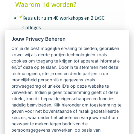
Waarom lid worden?
Keus uit ruim 40 workshops en 2 LVSC
Colleges
Jouw Privacy Beheren
Intervisie met geregistreerde vakgenoten
Om je de best mogelijke ervaring te bieden, gebruiken
zowel wij als derde partijen technologieën zoals
Netwerk van 2100 professionals in 14
cookies om toegang te krijgen tot apparaat informatie
regio's
en/of deze op te slaan. Door in te stemmen met deze
technologieën, stel je ons en derde partijen in de
mogelijkheid persoonlijke gegevens zoals
Vindbaar voor opdrachtgevers
browsegedrag of unieke ID's op deze website te
verwerken. Indien je geen toestemming geeft of deze
Tijdschrift voor
intrekt, kan dit bepaalde eigenschappen en functies
Begeleidingskunde & kennisbank
nadelig beïnvloeden. Klik hieronder om toestemming te
geven voor het bovenstaande of maak gedetailleerde
keuzes, waaronder het uitoefenen van jouw recht om
Beroepsregistratie (LVSC keurmerk)
bezwaar te maken tegen bedrijven die
persoonsgegevens verwerken, op basis van
Lid worden van LVSC