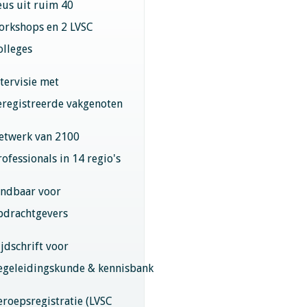
eus uit ruim 40
orkshops en 2 LVSC
olleges
ntervisie met
eregistreerde vakgenoten
etwerk van 2100
rofessionals in 14 regio's
indbaar voor
pdrachtgevers
ijdschrift voor
egeleidingskunde & kennisbank
eroepsregistratie (LVSC