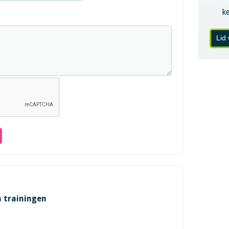
k
Lid
n trainingen