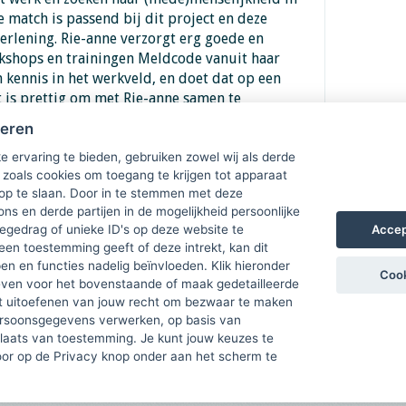
e match is passend bij dit project en deze
rlening. Rie-anne verzorgt erg goede en
kshops en trainingen Meldcode vanuit haar
 kennis in het werkveld, en doet dat op een
 is prettig om met Rie-anne samen te
r Tessa Kuijnsters gemeente Loon op Zand.
heren
e ervaring te bieden, gebruiken zowel wij als derde
 zoals cookies om toegang te krijgen tot apparaat
 op te slaan. Door in te stemmen met deze
ons en derde partijen in de mogelijkheid persoonlijke
Accep
gedrag of unieke ID's op deze website te
een toestemming geeft of deze intrekt, kan dit
n en functies nadelig beïnvloeden. Klik hieronder
Cook
ven voor het bovenstaande of maak gedetailleerde
t uitoefenen van jouw recht om bezwaar te maken
ersoonsgegevens verwerken, op basis van
plaats van toestemming. Je kunt jouw keuzes te
door op de Privacy knop onder aan het scherm te