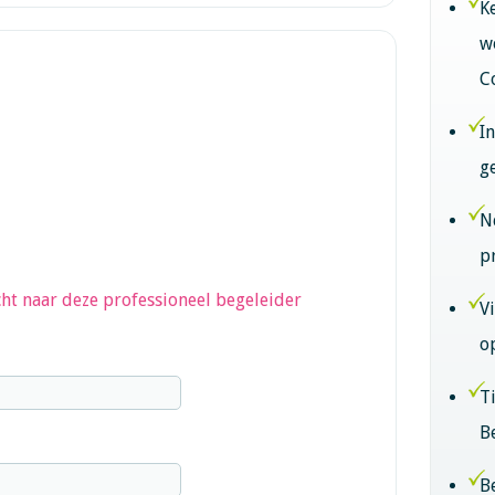
K
w
C
I
g
N
p
ht naar deze professioneel begeleider
V
o
T
B
B