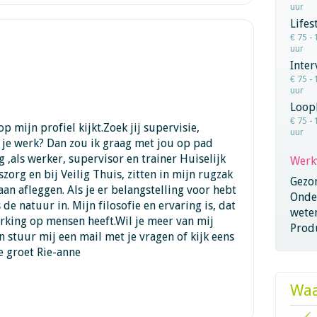
uur
Lifes
€ 75 - 
uur
Inter
€ 75 - 
uur
Loop
€ 75 - 
 mijn profiel kijkt.Zoek jij supervisie,
uur
 je werk? Dan zou ik graag met jou op pad
g ,als werker, supervisor en trainer Huiselijk
Werk
org en bij Veilig Thuis, zitten in mijn rugzak
Gezo
aan afleggen. Als je er belangstelling voor hebt
Onder
 de natuur in. Mijn filosofie en ervaring is, dat
wete
rking op mensen heeft.Wil je meer van mij
Produ
 stuur mij een mail met je vragen of kijk eens
e groet Rie-anne
Waa