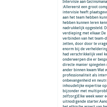
Intervisie aan Gezinsman
:Allereerst een groot com
intervisie heeft plaatsg
aan het team hebben kun
hebben kunnen leren kenne
nadrukkelijk opgesteld. D
verdieping met elkaar.De 
verbinden van het team-d
zetten, door door te vrag
enorm bij de verheldering
had verschrikkelijk veel k
onderwerpen die er bespr
directe manier spiegelen 
ander binnen kwam Wat w
professionaliteit als inter
onbevangenheid en neutra
inhoudelijke expertise op
bijzonder met multiprobl
zelfzorg)Elke week weer e
uitnodigende starter.Aan
het ethische aspect van h