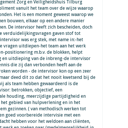
agement Zorg en Veiligheidshuis Tilburg
pliment vanuit het team over de wijze waarop
evonden. Het is een moment geweest waarop we
nen bouwen, elkaar op een andere manier
n. De intervisor heeft zich bescheiden, doch
e verduidelijkingsvragen gaven stof tot
intervisor was erg stek, met name in:-het
e vragen uitdiepen-het team aan het werk
en-positionering m.b.v. de blokken, helpt
 en uitdieping van de inbreng-de intervisor
ennis die zij dan verbonden heeft aan de
oken worden - de intervisor kon op een zeer
maar deed dit zo dat het nooit kwetsend bij de
ij als team hebben gewaardeerd is de
visor: betrokken, objectief, een
le houding, meerzijdige partijdigheid en
 het gebied van hulpverlening en in het
em gezinnen. ( van methodisch werken tot
en goed voorbereide intervisie met een
dacht hebben voor het weldoen aan cliënten,
et werk en zoeken naar (mede)menselijkheid in