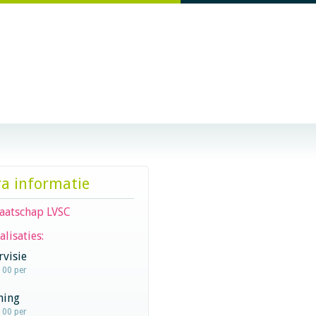
ra informatie
aatschap LVSC
alisaties:
visie
100 per
hing
100 per