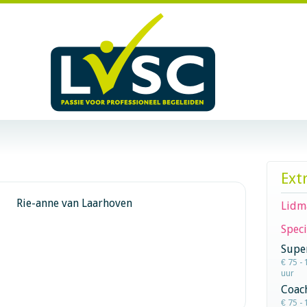
Ext
Rie-anne van Laarhoven
Lidm
Speci
Super
€ 75 - 
uur
Coac
€ 75 - 