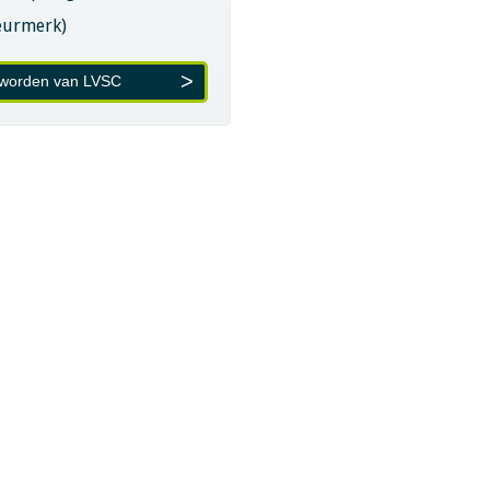
eurmerk)
 worden van LVSC