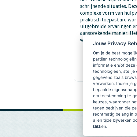
schrijnende situaties. Dez
complexe vorm van hulpve
praktisch toepasbare wor
uitgebreide ervaringen en
aansprekende manier. Het
werken.Beleidsmedewerke
Jouw Privacy Be
Om je de best mogelijk
partijen technologieën
informatie en/of deze
technologieën, stel je 
gegevens zoals browse
verwerken. Indien je g
bepaalde eigenschappe
om toestemming te ge
keuzes, waaronder he
tegen bedrijven die p
rechtmatig belang in 
allen tijde bijwerken 
klikken.