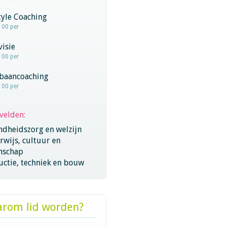
tyle Coaching
100 per
visie
100 per
baancoaching
100 per
velden:
ndheidszorg en welzijn
wijs, cultuur en
nschap
ctie, techniek en bouw
rom lid worden?