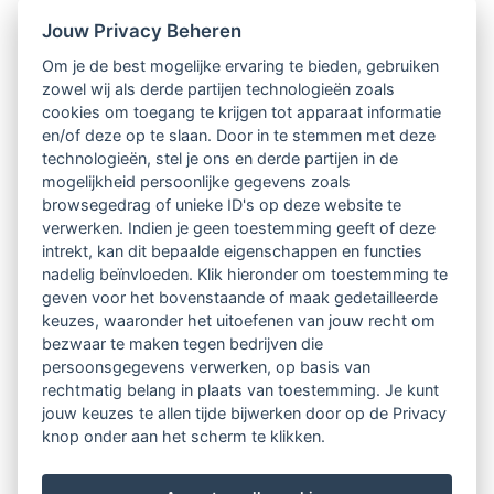
Jouw Privacy Beheren
Intervisie met geregistreerde vakgenoten
Om je de best mogelijke ervaring te bieden, gebruiken
zowel wij als derde partijen technologieën zoals
Netwerk van 2100 professionals in 14
cookies om toegang te krijgen tot apparaat informatie
regio's
en/of deze op te slaan. Door in te stemmen met deze
technologieën, stel je ons en derde partijen in de
mogelijkheid persoonlijke gegevens zoals
Vindbaar voor opdrachtgevers
browsegedrag of unieke ID's op deze website te
verwerken. Indien je geen toestemming geeft of deze
Tijdschrift voor
intrekt, kan dit bepaalde eigenschappen en functies
Begeleidingskunde & kennisbank
nadelig beïnvloeden. Klik hieronder om toestemming te
geven voor het bovenstaande of maak gedetailleerde
keuzes, waaronder het uitoefenen van jouw recht om
Beroepsregistratie (LVSC keurmerk)
bezwaar te maken tegen bedrijven die
persoonsgegevens verwerken, op basis van
Lid worden van LVSC
rechtmatig belang in plaats van toestemming. Je kunt
jouw keuzes te allen tijde bijwerken door op de Privacy
knop onder aan het scherm te klikken.