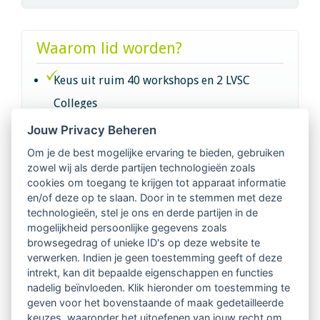
Waarom lid worden?
Keus uit ruim 40 workshops en 2 LVSC
Colleges
Jouw Privacy Beheren
Intervisie met geregistreerde vakgenoten
Om je de best mogelijke ervaring te bieden, gebruiken
zowel wij als derde partijen technologieën zoals
Netwerk van 2100 professionals in 14
cookies om toegang te krijgen tot apparaat informatie
regio's
en/of deze op te slaan. Door in te stemmen met deze
technologieën, stel je ons en derde partijen in de
mogelijkheid persoonlijke gegevens zoals
Vindbaar voor opdrachtgevers
browsegedrag of unieke ID's op deze website te
verwerken. Indien je geen toestemming geeft of deze
Tijdschrift voor
intrekt, kan dit bepaalde eigenschappen en functies
Begeleidingskunde & kennisbank
nadelig beïnvloeden. Klik hieronder om toestemming te
geven voor het bovenstaande of maak gedetailleerde
keuzes, waaronder het uitoefenen van jouw recht om