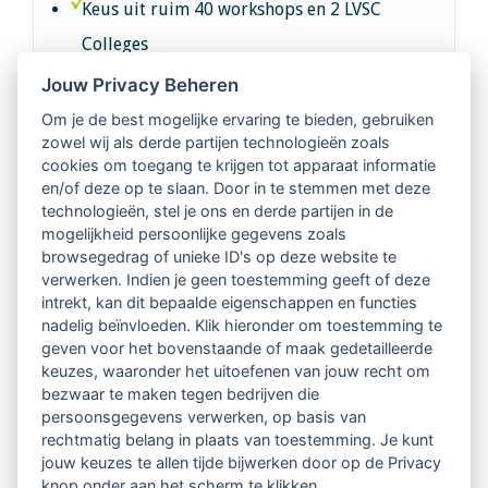
Keus uit ruim 40 workshops en 2 LVSC
Colleges
Jouw Privacy Beheren
Intervisie met geregistreerde vakgenoten
Om je de best mogelijke ervaring te bieden, gebruiken
zowel wij als derde partijen technologieën zoals
Netwerk van 2100 professionals in 14
cookies om toegang te krijgen tot apparaat informatie
regio's
en/of deze op te slaan. Door in te stemmen met deze
technologieën, stel je ons en derde partijen in de
mogelijkheid persoonlijke gegevens zoals
Vindbaar voor opdrachtgevers
browsegedrag of unieke ID's op deze website te
verwerken. Indien je geen toestemming geeft of deze
Tijdschrift voor
intrekt, kan dit bepaalde eigenschappen en functies
Begeleidingskunde & kennisbank
nadelig beïnvloeden. Klik hieronder om toestemming te
geven voor het bovenstaande of maak gedetailleerde
keuzes, waaronder het uitoefenen van jouw recht om
Beroepsregistratie (LVSC keurmerk)
bezwaar te maken tegen bedrijven die
persoonsgegevens verwerken, op basis van
Lid worden van LVSC
rechtmatig belang in plaats van toestemming. Je kunt
jouw keuzes te allen tijde bijwerken door op de Privacy
knop onder aan het scherm te klikken.