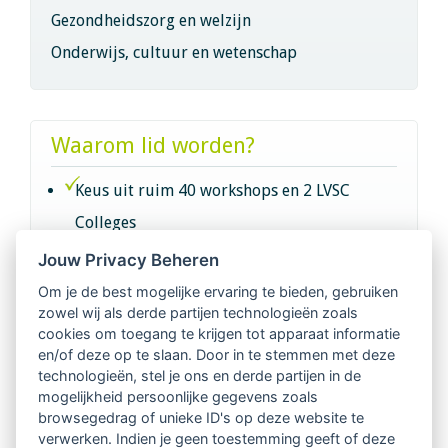
Gezondheidszorg en welzijn
Onderwijs, cultuur en wetenschap
Waarom lid worden?
Keus uit ruim 40 workshops en 2 LVSC
Colleges
Jouw Privacy Beheren
Intervisie met geregistreerde vakgenoten
Om je de best mogelijke ervaring te bieden, gebruiken
zowel wij als derde partijen technologieën zoals
Netwerk van 2100 professionals in 14
cookies om toegang te krijgen tot apparaat informatie
regio's
en/of deze op te slaan. Door in te stemmen met deze
technologieën, stel je ons en derde partijen in de
mogelijkheid persoonlijke gegevens zoals
Vindbaar voor opdrachtgevers
browsegedrag of unieke ID's op deze website te
verwerken. Indien je geen toestemming geeft of deze
Tijdschrift voor