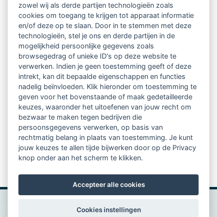
zowel wij als derde partijen technologieën zoals
Netwerk van 2100 professionals in 14
cookies om toegang te krijgen tot apparaat informatie
regio's
en/of deze op te slaan. Door in te stemmen met deze
technologieën, stel je ons en derde partijen in de
mogelijkheid persoonlijke gegevens zoals
Vindbaar voor opdrachtgevers
browsegedrag of unieke ID's op deze website te
verwerken. Indien je geen toestemming geeft of deze
Tijdschrift voor
intrekt, kan dit bepaalde eigenschappen en functies
Begeleidingskunde & kennisbank
nadelig beïnvloeden. Klik hieronder om toestemming te
geven voor het bovenstaande of maak gedetailleerde
keuzes, waaronder het uitoefenen van jouw recht om
Beroepsregistratie (LVSC keurmerk)
bezwaar te maken tegen bedrijven die
persoonsgegevens verwerken, op basis van
Lid worden van LVSC
rechtmatig belang in plaats van toestemming. Je kunt
jouw keuzes te allen tijde bijwerken door op de Privacy
knop onder aan het scherm te klikken.
Accepteer alle cookies
Cookies instellingen