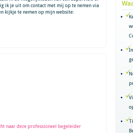
Waa
ig ik je uit om contact met mij op te nemen via
en kijkje te nemen op mijn website:
K
w
C
I
g
N
p
V
o
T
ht naar deze professioneel begeleider
B