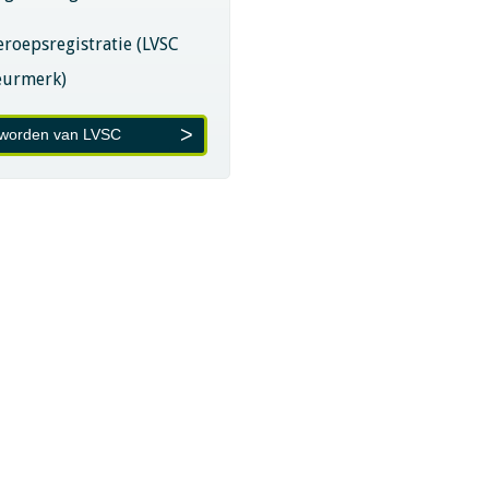
eroepsregistratie (LVSC
eurmerk)
 worden van LVSC