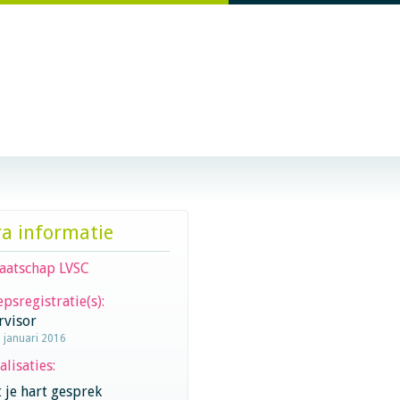
ra informatie
aatschap LVSC
psregistratie(s):
rvisor
1 januari 2016
alisaties:
 je hart gesprek