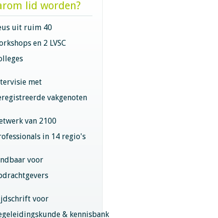
rom lid worden?
eus uit ruim 40
orkshops en 2 LVSC
olleges
ntervisie met
eregistreerde vakgenoten
etwerk van 2100
rofessionals in 14 regio's
indbaar voor
pdrachtgevers
ijdschrift voor
egeleidingskunde & kennisbank