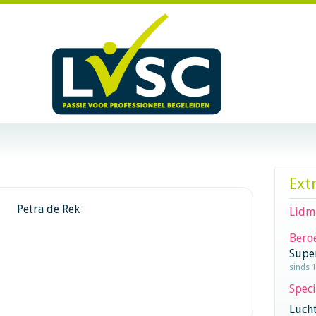
Ext
Petra de Rek
Lidm
Beroe
Supe
sinds 
Speci
Lucht