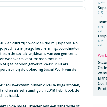
gratis
Super
€ 75 - 
uur
Team
€ 75 - 
uur
Loop
€ 75 - 
elijk en durf zijn woorden die mij typeren. Na
uur
ugdpsychiatrie, jeugdbescherming, coördinator
binnen de sociale wijkteams van een gemeente
Werk
 een woonvorm voor mensen met niet
Gezo
(NAH) te hebben gewerkt. Werk ik nu als
Onder
pervisor bij de opleiding Social Work van de
wete
Mana
Overh
ervisor werkzaam binnen diverse hoge scholen,
Produ
nd en als zelfstandige. In 2018 heb ik ook de
ch behaald.
aakt in de mogelijkheden van een supervisie of