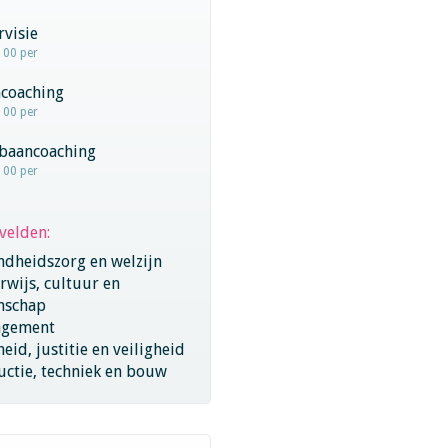
visie
100 per
coaching
100 per
baancoaching
100 per
velden:
ndheidszorg en welzijn
wijs, cultuur en
nschap
gement
eid, justitie en veiligheid
ctie, techniek en bouw