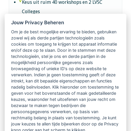
Keus uit ruim 40 workshops en 2 LVSC
Colleges
Jouw Privacy Beheren
Intervisie met geregistreerde vakgenoten
Om je de best mogelijke ervaring te bieden, gebruiken
zowel wij als derde partijen technologieën zoals
Netwerk van 2100 professionals in 14
cookies om toegang te krijgen tot apparaat informatie
regio's
en/of deze op te slaan. Door in te stemmen met deze
technologieën, stel je ons en derde partijen in de
mogelijkheid persoonlijke gegevens zoals
Vindbaar voor opdrachtgevers
browsegedrag of unieke ID's op deze website te
verwerken. Indien je geen toestemming geeft of deze
Tijdschrift voor
intrekt, kan dit bepaalde eigenschappen en functies
Begeleidingskunde & kennisbank
nadelig beïnvloeden. Klik hieronder om toestemming te
geven voor het bovenstaande of maak gedetailleerde
keuzes, waaronder het uitoefenen van jouw recht om
Beroepsregistratie (LVSC keurmerk)
bezwaar te maken tegen bedrijven die
persoonsgegevens verwerken, op basis van
Lid worden van LVSC
rechtmatig belang in plaats van toestemming. Je kunt
jouw keuzes te allen tijde bijwerken door op de Privacy
knop onder aan het scherm te klikken.