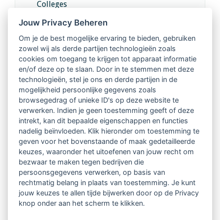
Colleges
Jouw Privacy Beheren
Intervisie met geregistreerde vakgenoten
Om je de best mogelijke ervaring te bieden, gebruiken
zowel wij als derde partijen technologieën zoals
Netwerk van 2100 professionals in 14
cookies om toegang te krijgen tot apparaat informatie
regio's
en/of deze op te slaan. Door in te stemmen met deze
technologieën, stel je ons en derde partijen in de
mogelijkheid persoonlijke gegevens zoals
Vindbaar voor opdrachtgevers
browsegedrag of unieke ID's op deze website te
verwerken. Indien je geen toestemming geeft of deze
Tijdschrift voor
intrekt, kan dit bepaalde eigenschappen en functies
Begeleidingskunde & kennisbank
nadelig beïnvloeden. Klik hieronder om toestemming te
geven voor het bovenstaande of maak gedetailleerde
keuzes, waaronder het uitoefenen van jouw recht om
Beroepsregistratie (LVSC keurmerk)
bezwaar te maken tegen bedrijven die
persoonsgegevens verwerken, op basis van
Lid worden van LVSC
rechtmatig belang in plaats van toestemming. Je kunt
jouw keuzes te allen tijde bijwerken door op de Privacy
knop onder aan het scherm te klikken.