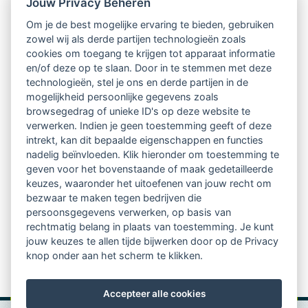
Jouw Privacy Beheren
Intervisie met geregistreerde vakgenoten
Om je de best mogelijke ervaring te bieden, gebruiken
zowel wij als derde partijen technologieën zoals
Netwerk van 2100 professionals in 14
cookies om toegang te krijgen tot apparaat informatie
regio's
en/of deze op te slaan. Door in te stemmen met deze
technologieën, stel je ons en derde partijen in de
mogelijkheid persoonlijke gegevens zoals
Vindbaar voor opdrachtgevers
browsegedrag of unieke ID's op deze website te
verwerken. Indien je geen toestemming geeft of deze
Tijdschrift voor
intrekt, kan dit bepaalde eigenschappen en functies
Begeleidingskunde & kennisbank
nadelig beïnvloeden. Klik hieronder om toestemming te
geven voor het bovenstaande of maak gedetailleerde
keuzes, waaronder het uitoefenen van jouw recht om
Beroepsregistratie (LVSC keurmerk)
bezwaar te maken tegen bedrijven die
persoonsgegevens verwerken, op basis van
Lid worden van LVSC
rechtmatig belang in plaats van toestemming. Je kunt
jouw keuzes te allen tijde bijwerken door op de Privacy
knop onder aan het scherm te klikken.
Accepteer alle cookies