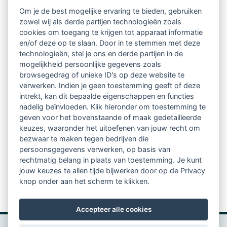
Intervisie met geregistreerde vakgenoten
Om je de best mogelijke ervaring te bieden, gebruiken
zowel wij als derde partijen technologieën zoals
Netwerk van 2100 professionals in 14
cookies om toegang te krijgen tot apparaat informatie
regio's
en/of deze op te slaan. Door in te stemmen met deze
technologieën, stel je ons en derde partijen in de
mogelijkheid persoonlijke gegevens zoals
Vindbaar voor opdrachtgevers
browsegedrag of unieke ID's op deze website te
verwerken. Indien je geen toestemming geeft of deze
Tijdschrift voor
intrekt, kan dit bepaalde eigenschappen en functies
Begeleidingskunde & kennisbank
nadelig beïnvloeden. Klik hieronder om toestemming te
geven voor het bovenstaande of maak gedetailleerde
keuzes, waaronder het uitoefenen van jouw recht om
Beroepsregistratie (LVSC keurmerk)
bezwaar te maken tegen bedrijven die
persoonsgegevens verwerken, op basis van
Lid worden van LVSC
rechtmatig belang in plaats van toestemming. Je kunt
jouw keuzes te allen tijde bijwerken door op de Privacy
knop onder aan het scherm te klikken.
Accepteer alle cookies