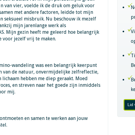
in van vier, voelde ik de druk om geluk voor
N
samen met andere factoren, leidde tot mijn
p
van seksueel misbruik. Nu beschouw ik mezelf
ankzij mijn jarenlange werk als
V
S. Mijn gezin heeft me geleerd hoe belangrijk
e voor jezelf vrij te maken.
o
T
mino-wandeling was een belangrijk keerpunt
B
n van de natuur, onvermijdelijke zelfreflectie,
jn lichaam hebben me diep geraakt. Moed
B
roces, en streven naar het goede zijn inmiddels
k
or mij.
Lid
te ontmoeten en samen te werken aan jouw
tel.