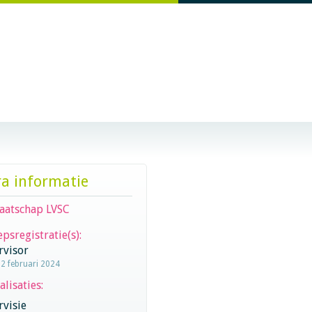
ra informatie
aatschap LVSC
psregistratie(s):
rvisor
12 februari 2024
alisaties:
visie