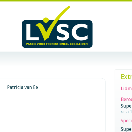
Ext
Patricia van Ee
Lidm
Beroe
Supe
sinds 
Speci
Super