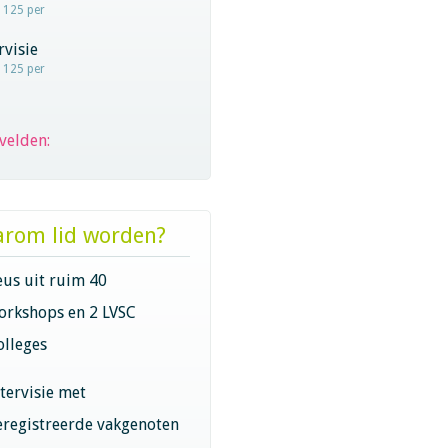
- 125 per
visie
- 125 per
velden:
rom lid worden?
eus uit ruim 40
orkshops en 2 LVSC
olleges
ntervisie met
eregistreerde vakgenoten