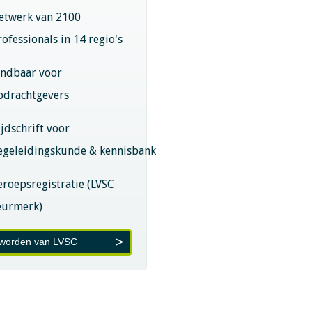
etwerk van 2100
rofessionals in 14 regio's
indbaar voor
pdrachtgevers
ijdschrift voor
egeleidingskunde & kennisbank
eroepsregistratie (LVSC
eurmerk)
 worden van LVSC