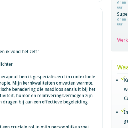
€ 100 
uur
Super
€ 100 
uur
Werk
n ik vond het zelf"
ichter
Waa
herapeut ben ik gespecialiseerd in contextuele
K
rapie. Mijn kernkwaliteiten omvatten warmte,
ytische benadering die naadloos aansluit bij het
w
tiviteit, humor en relativeringsvermogen zijn
C
 dragen bij aan een effectieve begeleiding.
I
g
 een cruciale rol in mijn persoonlijke groei.