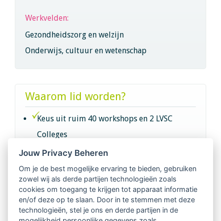
Werkvelden:
Gezondheidszorg en welzijn
Onderwijs, cultuur en wetenschap
Waarom lid worden?
Keus uit ruim 40 workshops en 2 LVSC
Colleges
Jouw Privacy Beheren
Intervisie met geregistreerde vakgenoten
Om je de best mogelijke ervaring te bieden, gebruiken
zowel wij als derde partijen technologieën zoals
Netwerk van 2100 professionals in 14
cookies om toegang te krijgen tot apparaat informatie
regio's
en/of deze op te slaan. Door in te stemmen met deze
technologieën, stel je ons en derde partijen in de
mogelijkheid persoonlijke gegevens zoals