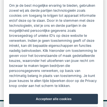
Intervisie met geregistreerde vakgenoten
Om je de best mogelijke ervaring te bieden, gebruiken
zowel wij als derde partijen technologieën zoals
Netwerk van 2100 professionals in 14
cookies om toegang te krijgen tot apparaat informatie
regio's
en/of deze op te slaan. Door in te stemmen met deze
technologieën, stel je ons en derde partijen in de
mogelijkheid persoonlijke gegevens zoals
Vindbaar voor opdrachtgevers
browsegedrag of unieke ID's op deze website te
verwerken. Indien je geen toestemming geeft of deze
Tijdschrift voor
intrekt, kan dit bepaalde eigenschappen en functies
Begeleidingskunde & kennisbank
nadelig beïnvloeden. Klik hieronder om toestemming te
geven voor het bovenstaande of maak gedetailleerde
keuzes, waaronder het uitoefenen van jouw recht om
Beroepsregistratie (LVSC keurmerk)
bezwaar te maken tegen bedrijven die
persoonsgegevens verwerken, op basis van
Lid worden van LVSC
rechtmatig belang in plaats van toestemming. Je kunt
jouw keuzes te allen tijde bijwerken door op de Privacy
knop onder aan het scherm te klikken.
Accepteer alle cookies