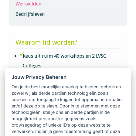
Werkvelden:
Bedrijfsleven
Waarom lid worden?
Keus uit ruim 40 workshops en 2 LVSC
Colleges
Jouw Privacy Beheren
Intervisie met geregistreerde vakgenoten
Om je de best mogelijke ervaring te bieden, gebruiken
zowel wij als derde partijen technologieën zoals
Netwerk van 2100 professionals in 14
cookies om toegang te krijgen tot apparaat informatie
regio's
en/of deze op te slaan. Door in te stemmen met deze
technologieën, stel je ons en derde partijen in de
mogelijkheid persoonlijke gegevens zoals
Vindbaar voor opdrachtgevers
browsegedrag of unieke ID's op deze website te
verwerken. Indien je geen toestemming geeft of deze
Tijdschrift voor