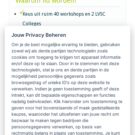
Waarom lid worden?
Keus uit ruim 40 workshops en 2 LVSC
Colleges
Jouw Privacy Beheren
Intervisie met geregistreerde vakgenoten
Om je de best mogelijke ervaring te bieden, gebruiken
zowel wij als derde partijen technologieën zoals
Netwerk van 2100 professionals in 14
cookies om toegang te krijgen tot apparaat informatie
regio's
en/of deze op te slaan. Door in te stemmen met deze
technologieën, stel je ons en derde partijen in de
mogelijkheid persoonlijke gegevens zoals
Vindbaar voor opdrachtgevers
browsegedrag of unieke ID's op deze website te
verwerken. Indien je geen toestemming geeft of deze
Tijdschrift voor
intrekt, kan dit bepaalde eigenschappen en functies
Begeleidingskunde & kennisbank
nadelig beïnvloeden. Klik hieronder om toestemming te
geven voor het bovenstaande of maak gedetailleerde
keuzes, waaronder het uitoefenen van jouw recht om
Beroepsregistratie (LVSC keurmerk)
bezwaar te maken tegen bedrijven die
persoonsgegevens verwerken, op basis van
Lid worden van LVSC
rechtmatig belang in plaats van toestemming. Je kunt