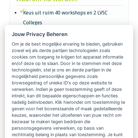
Keus uit ruim 40 workshops en 2 LVSC
Colleges
Jouw Privacy Beheren
Intervisie met geregistreerde vakgenoten
Om je de best mogelijke ervaring te bieden, gebruiken
zowel wij als derde partijen technologieën zoals
Netwerk van 2100 professionals in 14
cookies om toegang te krijgen tot apparaat informatie
regio's
en/of deze op te slaan. Door in te stemmen met deze
technologieën, stel je ons en derde partijen in de
mogelijkheid persoonlijke gegevens zoals
Vindbaar voor opdrachtgevers
browsegedrag of unieke ID's op deze website te
verwerken. Indien je geen toestemming geeft of deze
Tijdschrift voor
intrekt, kan dit bepaalde eigenschappen en functies
Begeleidingskunde & kennisbank
nadelig beïnvloeden. Klik hieronder om toestemming te
geven voor het bovenstaande of maak gedetailleerde
keuzes, waaronder het uitoefenen van jouw recht om
Beroepsregistratie (LVSC keurmerk)
bezwaar te maken tegen bedrijven die
persoonsgegevens verwerken, op basis van
Lid worden van LVSC
rechtmatig belang in plaats van toestemming. Je kunt