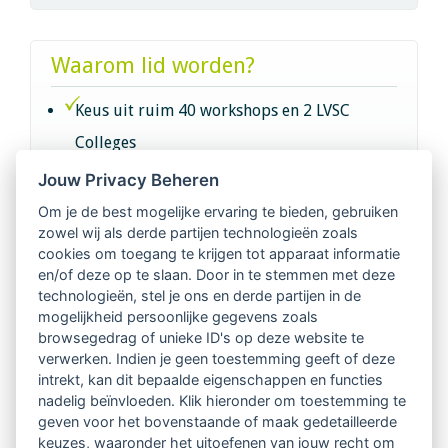
Waarom lid worden?
Keus uit ruim 40 workshops en 2 LVSC
Colleges
Jouw Privacy Beheren
Intervisie met geregistreerde vakgenoten
Om je de best mogelijke ervaring te bieden, gebruiken
zowel wij als derde partijen technologieën zoals
Netwerk van 2100 professionals in 14
cookies om toegang te krijgen tot apparaat informatie
regio's
en/of deze op te slaan. Door in te stemmen met deze
technologieën, stel je ons en derde partijen in de
mogelijkheid persoonlijke gegevens zoals
Vindbaar voor opdrachtgevers
browsegedrag of unieke ID's op deze website te
verwerken. Indien je geen toestemming geeft of deze
Tijdschrift voor
intrekt, kan dit bepaalde eigenschappen en functies
Begeleidingskunde & kennisbank
nadelig beïnvloeden. Klik hieronder om toestemming te
geven voor het bovenstaande of maak gedetailleerde
keuzes, waaronder het uitoefenen van jouw recht om
Beroepsregistratie (LVSC keurmerk)