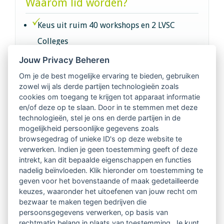
Waarom lid worden?
Keus uit ruim 40 workshops en 2 LVSC
Colleges
Jouw Privacy Beheren
Intervisie met geregistreerde vakgenoten
Om je de best mogelijke ervaring te bieden, gebruiken
zowel wij als derde partijen technologieën zoals
Netwerk van 2100 professionals in 14
cookies om toegang te krijgen tot apparaat informatie
regio's
en/of deze op te slaan. Door in te stemmen met deze
technologieën, stel je ons en derde partijen in de
mogelijkheid persoonlijke gegevens zoals
Vindbaar voor opdrachtgevers
browsegedrag of unieke ID's op deze website te
verwerken. Indien je geen toestemming geeft of deze
Tijdschrift voor
intrekt, kan dit bepaalde eigenschappen en functies
Begeleidingskunde & kennisbank
nadelig beïnvloeden. Klik hieronder om toestemming te
geven voor het bovenstaande of maak gedetailleerde
keuzes, waaronder het uitoefenen van jouw recht om
Beroepsregistratie (LVSC keurmerk)
bezwaar te maken tegen bedrijven die
persoonsgegevens verwerken, op basis van
Lid worden van LVSC
rechtmatig belang in plaats van toestemming. Je kunt