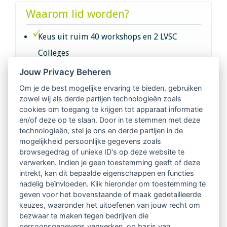
Waarom lid worden?
Keus uit ruim 40 workshops en 2 LVSC
Colleges
Jouw Privacy Beheren
Intervisie met geregistreerde vakgenoten
Om je de best mogelijke ervaring te bieden, gebruiken
zowel wij als derde partijen technologieën zoals
Netwerk van 2100 professionals in 14
cookies om toegang te krijgen tot apparaat informatie
regio's
en/of deze op te slaan. Door in te stemmen met deze
technologieën, stel je ons en derde partijen in de
mogelijkheid persoonlijke gegevens zoals
Vindbaar voor opdrachtgevers
browsegedrag of unieke ID's op deze website te
verwerken. Indien je geen toestemming geeft of deze
Tijdschrift voor
intrekt, kan dit bepaalde eigenschappen en functies
Begeleidingskunde & kennisbank
nadelig beïnvloeden. Klik hieronder om toestemming te
geven voor het bovenstaande of maak gedetailleerde
keuzes, waaronder het uitoefenen van jouw recht om
Beroepsregistratie (LVSC keurmerk)
bezwaar te maken tegen bedrijven die
persoonsgegevens verwerken, op basis van